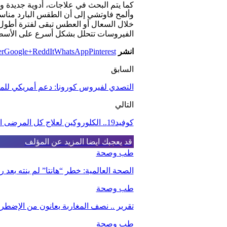
كما يتم البحث في علاجات، أدوية جديدة 
خلال السعال أو العطس تبقى لفترة أطول 
الفيروسات تتحلل بشكل أسرع على الأسطح ا
انشر
Pinterest
WhatsApp
ReddIt
Google+
er
السابق
التصدي لفيروس كورونا: دعم أمريكي للمغرب بقيمة 6
التالي
كوفيد19.. الكلوروكين لعلاج كل المرضى المصابين بالفيروس داخل المغرب
قد يعجبك ايضا
المزيد عن المؤلف
طب وصحة
الصحة العالمية: خطر “هانتا” لم ينته بعد
طب وصحة
تقرير .. نصف المغاربة يعانون من الإضطرا
طب وصحة