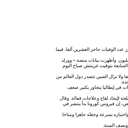
دد الوفيات حاجز العشرين ألفا، فيما
ليون. وأظهرت بيانات منصة « وورلد
مالي عدد الإصابات حول العالم يقترب من 472 ألفا حتى الساعة السابعة بتوقيت غرينتش صباح اليوم
أيضا إلى أن عدد الوفيات ارتفع إلى 21297 حالة. كما أظهرت البيانات أن عدد المتعافين يقترب من 115 ألفا.ولا تزال الصين تتصدر دول العالم من
دة.
ل يتجاوز المسجلة في إيطاليا (81285 مقابل 74386) فإن عدد الوفيات في إيطاليا يتجاوز بكثير ضعف
 مشددا على الحاجة الملحة لإيجاد لقاح وعلاجات فعالة. وقال
يض، إن فيروس كورونا بدأ ينتشر في
واختباره بسرعة وجعله جاهزا ومتاحا
 ونصف السنة.