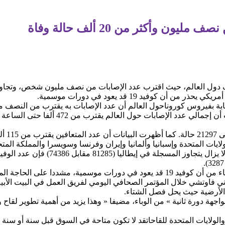
ون وأكثر من 20 ألف حالة وفاة
دول العالم، حيث اقترب عدد الإصابات من نصف مليون شخص، وتجاوز ع
ابة بفيروس كوروناحول العالم أن عدد الإصابات به يقترب من النصف م
ميتر »، الدولية المتخصصة في الإحصائيات أن إج
وأشارت 
لولايات المتحدة وإسبانيا وألمانيا وإيران وفرنسا وسويسرا والمملكة المتح
ورغم أن عدد الحالات المصابة في الصين لا يزا
وفي سياق متصل حذر خبير أميركي الأربعاء من أن كوفيد 19 قد يعود في دورات موسمية،
وني فاوتشي خلال المؤتمر الصحافي اليومي لفريق العمل في البيت الأب
 الأرضية حيث يحل فصل الشتاء.
هة دورة ثانية » من الوباء، مضيفا « وهذا يزيد من أهمية تطوير لقاح 
والولايات المتحدة للقاحاتقد لا تكون متاحة في السوق قبل سنة أو سنة