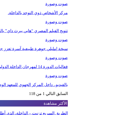
صوت وصورة
مركز الأشخاص ذوي التوحد بالداخلة.
صوت وصورة
تتويج الفيلم المصري “هابي بيرث داي” با
صوت وصورة
سبخة إمليلي جوهرة طبيعية آسرة تعزز جاذب
صوت وصورة
فعاليات الدورة 14 لمهرجان الداخلة الدولي للفيلم
صوت وصورة
بالفيديو.. داخل المركز الجهوي للمعهد ا
السابق
التالي
1 من 118
الأكثر مشاهدة
الطريق السريع تزنيت – الداخلة، الذي أ