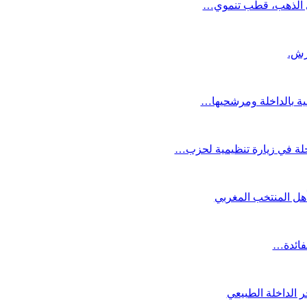
دي الذهب، قطب تنموي…
عية بالداخلة ومرشحيها…
لة في زيارة تنظيمية لحزب…
تأهل المنتخب المغربي
لفائدة…
 الداخلة الطبيعي