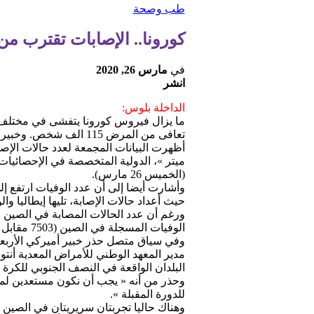
طب وصحة
كورونا.. الإصابات تقترب من نصف ملي
في
مارس 26, 2020
انشر
الداخلة بلوس:
ما يزال فيروس كورونا يتفشى في مختلف 
تعافى من المرض 115 الف شخص. وخبير أمريكي يحذر من أن كوفيد 19 قد يعود في دورات موسمية.
أظهرت البيانات المجمعة لعدد حالات الإص
(الخميس 26 مارس).
حيث أعداد حالات الإصابة، تليها إيطاليا وا
الوفيات المسجلة في الصين (7503 مقابل 3287).
مدير المعهد الوطني للأمراض المعدية أنت
البلدان الواقعة في النصف الجنوبي للكرة
وحذر من أنه « يجب أن نكون مستعدين لمواج
للدورة المقبلة ».
وهناك حاليا تجربتان سريريتان في الصين 