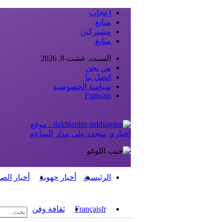
إعجاب
متابع
مشتركين
متابع
السبت, غشت 8, 2026
من نحن
اتصل بنا
سياسة الخصوصية
Français
dakhlaplus - موقع
اخباري متجدد على مدار الساعة
الرئيسية
أخبار جهوية
أخبار الص
fr
Français
ثقافة وفن