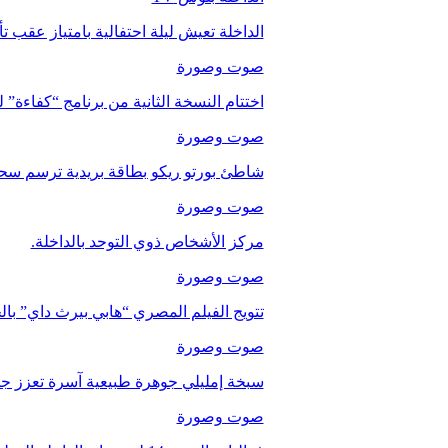
الداخلة تعيش ليلة احتفالية بامتياز عقب 
صوت وصورة
اختتام النسخة الثانية من برنامج “كفاءة” 
صوت وصورة
شاطئ بورتو ريكو بطاقة بريدية ترسم سحر
صوت وصورة
مركز الأشخاص ذوي التوحد بالداخلة.
صوت وصورة
تتويج الفيلم المصري “هابي بيرث داي” با
صوت وصورة
سبخة إمليلي جوهرة طبيعية آسرة تعزز جاذب
صوت وصورة