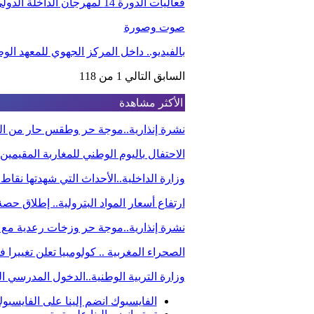
فعاليات الدورة 14 لمهرجان الداخلة الدولي للفيلم
صوت وصورة
بالفيديو.. داخل المركز الجهوي للمعهد ا
السابق
التالي
1 من 118
الأكثر مشاهدة
نشرة إنذارية..موجة حر وطقس حار من الي
الاحتفال باليوم الوطني للمغاربة المقيم
وزارة الداخلية..الأحداث التي شهدتها نقاط
ارتفاع أسعار المواد البترولية.. إطلاق ح
نشرة إنذارية..موجة حر وزخات رعدية مع 
الصحراء المغربية .. كولومبيا تعلن تغيير
وزارة التربية الوطنية..الدخول المدرسي
الفايسبوك
انضم إلينا على الفايسبو