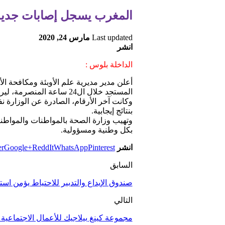
المغرب يسجل إصابات جديدة ب
Last updated
مارس 24, 2020
انشر
الداخلة بلوس :
المستجد خلال ال24 ساعة المنصرمة، ليرتفع العدد الإجمالي لحالات الإصابة المؤكدة بالفيروس بالمغرب إلى 170 حالة
بنتائج إيجابية.
وتهيب وزارة الصحة بالمواطنات والمواطنين،
بكل وطنية ومسؤولية.
انشر
Pinterest
WhatsApp
ReddIt
Google+
er
السابق
صندوق الإيداع والتدبير للاحتياط يؤمن اس
التالي
مجموعة كينغ بيلاجيك للأعمال الاجتماعية 