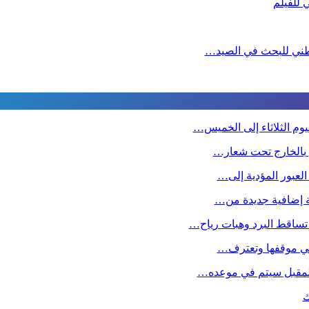
لوطني للبحث في الصيد…
وم الثلاثاء إلى الخميس…
ين بالخارج تحت شعار…
 العبور المؤدية إلى…
صة إضافية جديدة من…
تساقط البرد وهبات رياح…
ا في موقفها وتعترف…
 المقبل سیتم في موعده…
ك