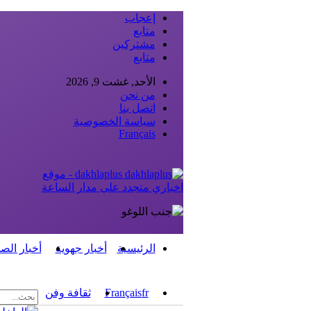
إعجاب
متابع
مشتركين
متابع
الأحد, غشت 9, 2026
من نحن
اتصل بنا
سياسة الخصوصية
Français
dakhlaplus - موقع
اخباري متجدد على مدار الساعة
الرئيسية
أخبار جهوية
أخبار الص
fr
Français
ثقافة وفن