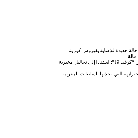
لن مدير مديرية علم الأوبئة ومكافحة الأمراض بوزارة الصحة، السيد محمد اليوبي، اليوم الثلاثاء، عن تسجيل 27 حالة جديدة للإصابة بفيروس كورونا
وكانت آخر الأرقام، الصادرة عن الوزارة نفسها مساء أمس الاثنين، تشير إلى وجود 143 حالة إصابة مؤكدة بفيروس “كوفيد 19″؛ استنادا إلى تحاليل مخبرية
حترازية التي اتخذتها السلطات المغربية