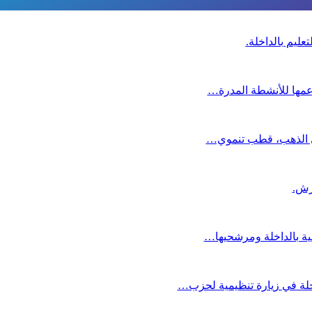
عليم بالداخلة.
دعمها للأنشطة المدرة…
دي الذهب، قطب تنموي…
عية بالداخلة ومرشحيها…
لة في زيارة تنظيمية لحزب…