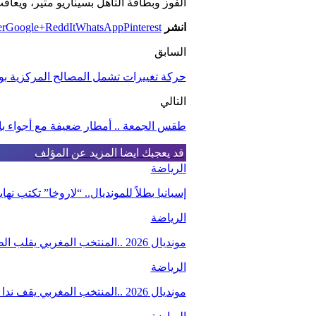
الفوز وبطاقة التأهل بسيناريو مثير، ويع
انشر
Pinterest
WhatsApp
ReddIt
Google+
er
السابق
حركة تغييرات تشمل المصالح المركزية بوز
التالي
طقس الجمعة .. أمطار ضعيفة مع أجواء با
قد يعجبك ايضا
المزيد عن المؤلف
الرياضة
إسبانيا بطلاً للمونديال.. “لاروخا” تكتب 
الرياضة
مونديال 2026 ..المنتخب المغربي يقلب الطاولة على نظيره من هايتي (4-2)، والبدلاء يصنعون…
الرياضة
مونديال 2026 ..المنتخب المغربي يقف ندا لند في وجه البرازيل ،و الصيباري و بوعدي يخطفان…