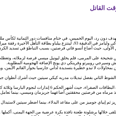
قت القاتل
بهدف دون رد، اليوم الخميس، في ختام منافسات دور الثمانية لكأس ملك 
أهل الأخيرة رفقة ميرانديس وغرناطة وريال سوسيداد.
ق الأولى، حيث أضاع أنسو فاتي فرصتين، بسبب التباطؤ في تسديد الكرة،
ص شحيحة على المرمى، فلم يخلق ليونيل ميسي فرصة لزملائه، وتعطلت ا
 وسيرجي روبيرتو وفرينكي دي يونج الإضافة الهجومية المطلوبة.
بمحاولات لا تبدو خطيرة بتسديدة لداني جارسيا بجوار القائم الأيمن،
 الشوط الثاني بفضل تبديلات مدربه كيكي سيتين حيث أشرك أنطوان جري
هر الحكم 6 إنذارات لنجوم البارسا وثلاثة كروت للفريق الباسكي.
قذ مرماه من فرصتين محققتين أضاعهما جريزمان وميسي، بينما تعامل إ
ثم إبياي جوميز من على مقاعد البدلاء، بينما اضطر سيتين لاستبدال ج
بدل ضائع، تلقى خلالها برشلونة طعنة نافذة بكرة عرضية من الجهة اليمنى، أكمله