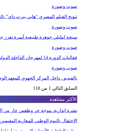
صوت وصورة
تتويج الفيلم المصري “هابي بيرث داي” با
صوت وصورة
سبخة إمليلي جوهرة طبيعية آسرة تعزز جاذب
صوت وصورة
فعاليات الدورة 14 لمهرجان الداخلة الدولي للفيلم
صوت وصورة
بالفيديو.. داخل المركز الجهوي للمعهد ا
السابق
التالي
1 من 118
الأكثر مشاهدة
نشرة إنذارية..موجة حر وطقس حار من الي
الاحتفال باليوم الوطني للمغاربة المقيم
وزارة الداخلية..الأحداث التي شهدتها نقاط