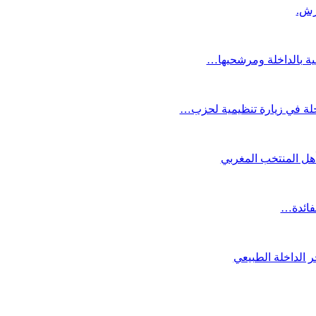
عية بالداخلة ومرشحيها…
لة في زيارة تنظيمية لحزب…
تأهل المنتخب المغربي
لفائدة…
 الداخلة الطبيعي