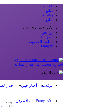
إعجاب
متابع
مشتركين
متابع
الأحد, غشت 9, 2026
من نحن
اتصل بنا
سياسة الخصوصية
Français
dakhlaplus - موقع
اخباري متجدد على مدار الساعة
الرئيسية
أخبار جهوية
أخبار الص
fr
Français
ثقافة وفن