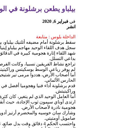
بيلباو يطعن برشلونة في الو
في
فبراير 6, 2020
انشر
الداخلة بلوس : متابعة
سقط برشلونة أمام مضيفه أتلتيك بيلباو، 
سجل هدف اللقاء الوحيد مهاجم بيلباو إينياكي وليامز في الدقيقة 93، لينتزع بيلباو بطاقة الت
شهد اللقاء إثارة هجومية كبيرة في الدقائ
بداعي التسلل.
تراجع نشاط الفريقين نسبيا، وكانت الفر
لم يوفر رباعي الوسط بوسكيتس وراكيتيتش
أما أصحاب الأرض، هددوا مرمى تير شتيجن 
الحارس الألماني.
قدم برشلونة أداء فنيا وهجوميا أفضل في
وراكيتيتش.
أما العامل الوحيد الذي لم يتغير، كان كثرة البطاقات الصفراء، حيث أش
ارتدى أوناي سيمون ثوب الإجادة، حيث أن
هجومية نادرة لأصحاب الأرض.
وشارك سان خوسيه والمخضرم أرتيز أدوريز 
صامويل أومتيتي.
واحتسب الحكم 4 دقائق وقت 