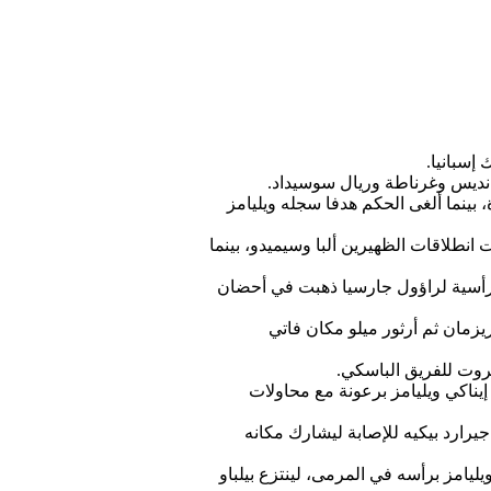
إسبانيا.
 بينما ألغى الحكم هدفا سجله ويليامز
نطلاقات الظهيرين ألبا وسيميدو، بينما
 ورأسية لراؤول جارسيا ذهبت في أحضان
زمان ثم أرثور ميلو مكان فاتي
يناكي ويليامز برعونة مع محاولات
يرارد بيكيه للإصابة ليشارك مكانه
ا ويليامز برأسه في المرمى، لينتزع بيلباو