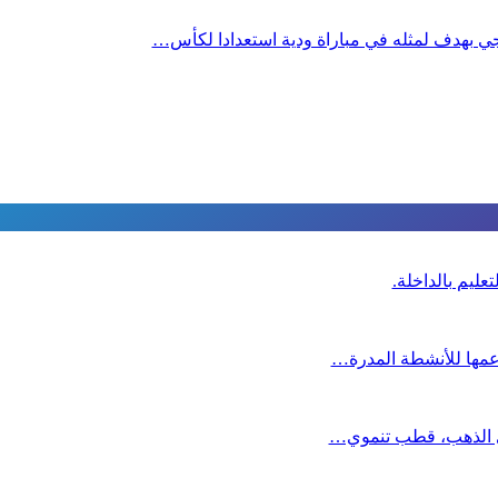
جي بهدف لمثله في مباراة ودية استعدادا لكأس…
عليم بالداخلة.
دعمها للأنشطة المدرة…
دي الذهب، قطب تنموي…