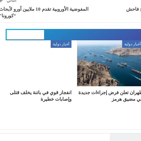
التالي
وس يصبح فاحش
المفوضية الأوروبية تقدم 10 ملايين أورو لأبحا
“كورونا”
المزيد عن المؤلف
أخبار دولية
أخبار دولية
هران تعلن فرض إجراءات جديدة
انفجار قوي في باتنة يخلف قتلى
ي مضيق هرمز
وإصابات خطيرة