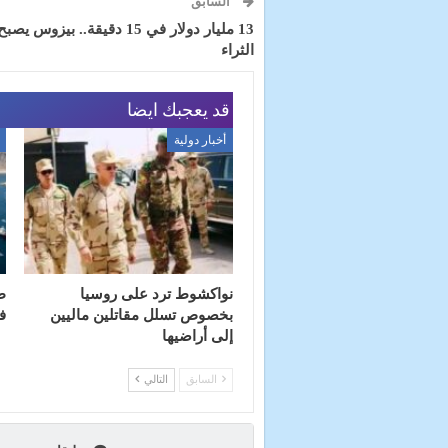
السابق
13 مليار دولار في 15 دقيقة.. بيز
الثراء
قد يعجبك ايضا
أخبار دولية
نواكشوط ترد على روسيا
ط
بخصوص تسلل مقاتلين ماليين
ف
إلى أراضيها
السابق
التالي