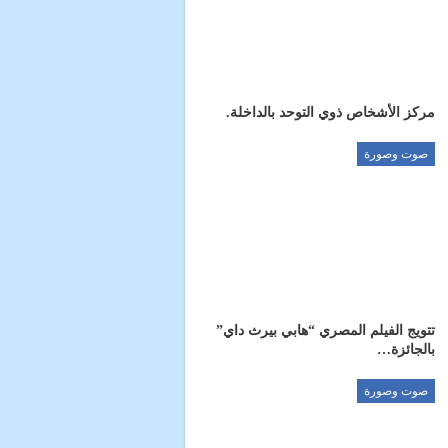
مركز الأشخاص ذوي التوحد بالداخلة.
صوت وصورة
تتويج الفيلم المصري “هابي بيرث داي”
بالجائزة…
صوت وصورة