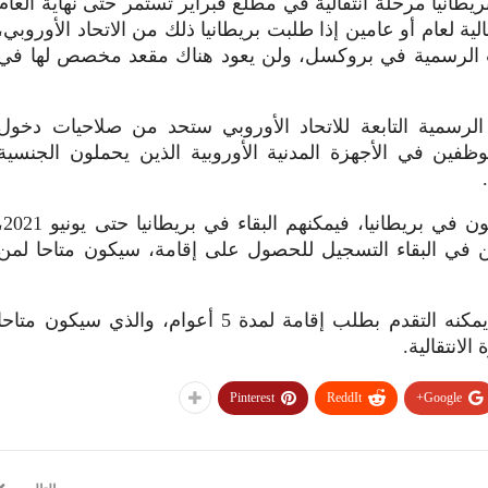
انيا مرحلة انتقالية في مطلع فبراير تستمر حتى نهاية العام
لية لعام أو عامين إذا طلبت بريطانيا ذلك من الاتحاد الأوروبي،
ت الرسمية في بروكسل، ولن يعود هناك مقعد مخصص لها في
سمية التابعة للاتحاد الأوروبي ستحد من صلاحيات دخول
موظفين في الأجهزة المدنية الأوروبية الذين يحملون الجنسية
أما فيما يخص الأوربيين الذين يقيمون في بريطانيا، فيم
ين في البقاء التسجيل للحصول على إقامة، سيكون متاحا لمن
ولمن لم يتم فترة خمس سنوات، يمكنه التقدم بطلب إقامة لمدة 5 أعوام، والذي سيكون متاح
الانتقالية.
Pinterest
ReddIt
Google+