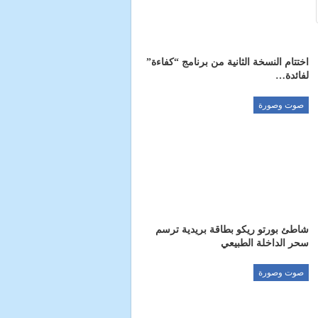
اختتام النسخة الثانية من برنامج “كفاءة”
لفائدة…
صوت وصورة
شاطئ بورتو ريكو بطاقة بريدية ترسم
سحر الداخلة الطبيعي
صوت وصورة