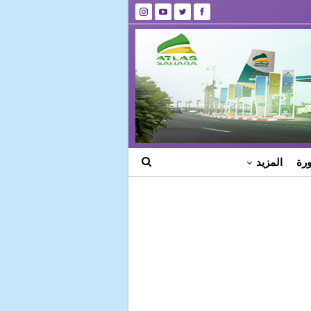
رة
المزيد