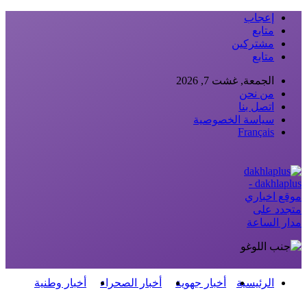
إعجاب
متابع
مشتركين
متابع
الجمعة, غشت 7, 2026
من نحن
اتصل بنا
سياسة الخصوصية
Français
dakhlaplus -
موقع اخباري
متجدد على
مدار الساعة
الرئيسية
أخبار جهوية
أخبار الصحراء
أخبار وطنية