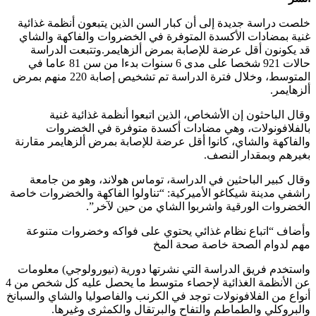
خلصت دراسة جديدة إلى أن كبار السن الذين يتبعون أنظمة غذائية
غنية بمضادات الأكسدة المتوفرة في الخضروات والفاكهة والشاي
قد يكونون أقل عرضة للإصابة بمرض ألزهايمر.وتتبعت الدراسة
حالات 921 شخصا على مدى 6 سنوات بدءا من سن 81 عاما في
المتوسط، وخلال فترة الدراسة تم تشخيص إصابة 220 منهم بمرض
ألزهايمر.
وقال الباحثون إن الأشخاص، الذين اتبعوا أنظمة غذائية غنية
بالفلافونولات، وهي مضادات أكسدة متوفرة في الخضروات
والفاكهة والشاي، كانوا أقل عرضة للإصابة بمرض ألزهايمر مقارنة
بغيرهم وبمقدار النصف.
وقال كبير الباحثين في الدراسة، توماس هولاند، وهو من جامعة
راشفي مدينة شيكاغو الأميركية: “تناولوا الفاكهة والخضروات خاصة
الخضروات الورقية واشربوا الشاي من حين لآخر”.
وأضاف “اتباع نظام غذائي يحتوي على فواكه وخضروات متنوعة
مهم لدوام الصحة خاصة صحة المخ
واستخدم فريق الدراسة التي نشرتها دورية (نيورولوجي) معلومات
عن الأنظمة الغذائية لإحصاء متوسط ما يحصل عليه كل شخص من 4
أنواع من الفلافونولات توجد في الكرنب والفاصوليا والشاي والسبانخ
والبروكلي والطماطم والتفاح والبرتقال والكمثرى وغيرها.