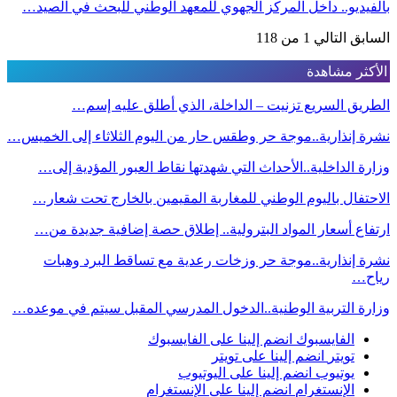
بالفيديو.. داخل المركز الجهوي للمعهد الوطني للبحث في الصيد…
السابق
التالي
1 من 118
الأكثر مشاهدة
الطريق السريع تزنيت – الداخلة، الذي أطلق عليه إسم…
نشرة إنذارية..موجة حر وطقس حار من اليوم الثلاثاء إلى الخميس…
وزارة الداخلية..الأحداث التي شهدتها نقاط العبور المؤدية إلى…
الاحتفال باليوم الوطني للمغاربة المقيمين بالخارج تحت شعار…
ارتفاع أسعار المواد البترولية.. إطلاق حصة إضافية جديدة من…
نشرة إنذارية..موجة حر وزخات رعدية مع تساقط البرد وهبات
رياح…
وزارة التربية الوطنية..الدخول المدرسي المقبل سیتم في موعده…
الفايسبوك
انضم إلينا على الفايسبوك
تويتر
انضم إلينا على تويتر
يوتيوب
انضم إلينا على اليوتيوب
الإنستغرام
انضم إلينا على الإنستغرام