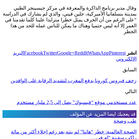
وقال مدير برنامج الذاكرة والمعرفة في مركز جيسينجر الطبي
بمدينة بنسلفانيا الأميركية، جلين فيني، والذي لم يشارك في الدراسة
“على الرغم من أن الخرف يمثل خطرا متزايدا علينا كلما تقدمنا في
العمر إلا أنه ليس حتميا وهناك ما يمكن للناس عمله للحد من هذا
الخطر
انشر
Pinterest
WhatsApp
ReddIt
Google+
Twitter
Facebook
البريد
الإلكتروني
السابق
زحف فيروس كورونا يدفع المغرب لتشديد الرقابة على الوافدين
التالي
عدد مستخدمي موقع “فيسبوك” يصل إلى 2,5 مليار مستخدم
قد يعجبك ايضا
المزيد عن المؤلف
طب وصحة
الصحة العالمية: خطر “هانتا” لم ينته بعد رغم إجلاء أكثر من مائة
راكب سفينة “إم في…