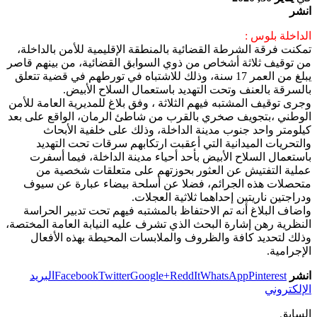
انشر
الداخلة بلوس :
تمكنت فرقة الشرطة القضائية بالمنطقة الإقليمية للأمن بالداخلة،
من توقيف ثلاثة أشخاص من ذوي السوابق القضائية، من بينهم قاصر
يبلغ من العمر 17 سنة، وذلك للاشتباه في تورطهم في قضية تتعلق
بالسرقة بالعنف وتحت التهديد باستعمال السلاح الأبيض.
وجرى توقيف المشتبه فيهم الثلاثة ، وفق بلاغ للمديرية العامة للأمن
الوطني ،بتجويف صخري بالقرب من شاطئ الرمان، الواقع على بعد
كيلومتر واحد جنوب مدينة الداخلة، وذلك على خلفية الأبحاث
والتحريات الميدانية التي أعقبت ارتكابهم سرقات تحت التهديد
باستعمال السلاح الأبيض بأحد أحياء مدينة الداخلة، فيما أسفرت
عملية التفتيش عن العثور بحوزتهم على متعلقات شخصية من
متحصلات هذه الجرائم، فضلا عن أسلحة بيضاء عبارة عن سيوف
ودراجتين ناريتين إحداهما ثلاثية العجلات.
واضاف البلاغ أنه تم الاحتفاظ بالمشتبه فيهم تحت تدبير الحراسة
النظرية رهن إشارة البحث الذي تشرف عليه النيابة العامة المختصة،
وذلك لتحديد كافة والظروف والملابسات المحيطة بهذه الأفعال
الإجرامية.
انشر
Pinterest
WhatsApp
ReddIt
Google+
Twitter
Facebook
البريد
الإلكتروني
السابق