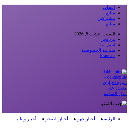
إعجاب
متابع
مشتركين
متابع
السبت, غشت 8, 2026
من نحن
اتصل بنا
سياسة الخصوصية
Français
dakhlaplus -
موقع اخباري
متجدد على
مدار الساعة
الرئيسية
أخبار جهوية
أخبار الصحراء
أخبار وطنية