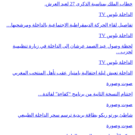
خطاب الملك بمناسبة الذكرى 27 لعيد العرش.
الداخلة بلوس TV
تفاصيل لقاء الحركة الديمقراطية الاجتماعية بالداخلة ومرشحيها…
الداخلة بلوس TV
لحظة وصول عبد الصمد عرشان إلى الداخلة في زيارة تنظيمية
لحزب…
الداخلة بلوس TV
الداخلة تعيش ليلة احتفالية بامتياز عقب تأهل المنتخب المغربي
صوت وصورة
اختتام النسخة الثانية من برنامج “كفاءة” لفائدة…
صوت وصورة
شاطئ بورتو ريكو بطاقة بريدية ترسم سحر الداخلة الطبيعي
صوت وصورة