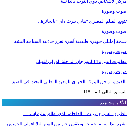
مركز الأشخاص ذوي التوحد بالداخلة.
صوت وصورة
تتويج الفيلم المصري “هابي بيرث داي” بالجائزة…
صوت وصورة
سبخة إمليلي جوهرة طبيعية آسرة تعزز جاذبية السياحة البيئية
صوت وصورة
فعاليات الدورة 14 لمهرجان الداخلة الدولي للفيلم
صوت وصورة
بالفيديو.. داخل المركز الجهوي للمعهد الوطني للبحث في الصيد…
السابق
التالي
1 من 118
الأكثر مشاهدة
الطريق السريع تزنيت – الداخلة، الذي أطلق عليه إسم…
نشرة إنذارية..موجة حر وطقس حار من اليوم الثلاثاء إلى الخميس…