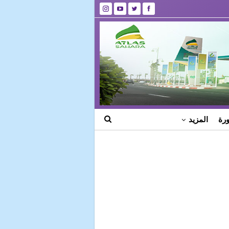
رة
المزيد