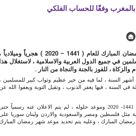
أشهر قليلة ويحل علينا شهر رمضان المبارك للعام ( 1441 – 2020 ) هجرياً وميلادياً 
مين في جميع الدول العربية والاسلامية ، لاستغلال هذا
والزكاة ، للفوز بالجنة والنجاة من النار .
هر السنة ، لما فيه من خير عظيم وثواب كبير للمسلمين ،
لة في السنة ، فيها يغفر الذنوب ، وتقبل التوبة ويعفوا الله عن
توقيت شهر رمضان المبارك للعام 1441- 2020 وموعد حلوله ، لم يتم الاعلان عنه رسمياً حتى
ربية مثل فلسطين ومصر والسعودية والاردن ولبنان سوريا على
رمضان المبارك ، وعليه يتم تحديد موعد شهر رمضان المبارك