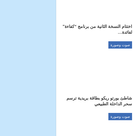
اختتام النسخة الثانية من برنامج “كفاءة”
لفائدة…
صوت وصورة
شاطئ بورتو ريكو بطاقة بريدية ترسم
سحر الداخلة الطبيعي
صوت وصورة