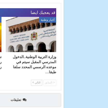
قد يعجبك ايضا
أخبار وطنية
وزارة التربية الوطنية..الدخول
ن
المدرسي المقبل سیتم في
ر
موعده الرسمي المحدد سلفا
ر
طبقا…
السابق
التالي
تعليقات