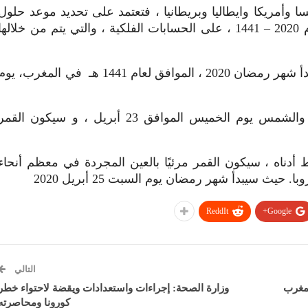
رنسا وأمريكا وايطاليا وبريطانيا ، فتعتمد على تحديد موعد حلول
أول أيام شهر رمضان المبارك للعام 2020 – 1441 ، على الحسابات الفلكية ، والتي يتم من خلالها
وطبقا للحسابات الفلكية الدقيقة، يبدأ شهر رمضان 2020 ، الموافق لعام 1441 هـ في المغرب، يو
حيث سيتداخل الارتباط بين القمر والشمس يوم الخميس الموافق 23 أبريل ، و سيكون القم
 أدناه ، سيكون القمر مرئيًا بالعين المجردة في معظم أنحاء
يث سيبدأ شهر رمضان يوم السبت 25 أبريل 2020
ReddIt
Google+
التالي
لمغرب
وزارة الصحة: إجراءات واستعدادات ويقضة لاحتواء خطر
كورونا ومحاصرته