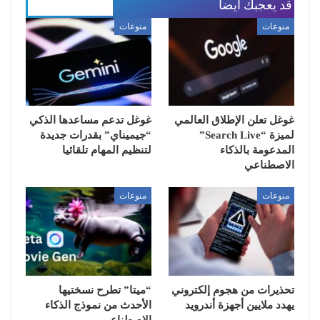
قد يعجبك ايضا
المزيد عن المؤلف
منوعات
منوعات
غوغل تعلن الإطلاق العالمي
غوغل تدعم مساعدها الذكي
لميزة “Search Live”
“جيميناي” بقدرات جديدة
المدعومة بالذكاء
لتنظيم المهام تلقائيا
الاصطناعي
منوعات
منوعات
تحذيرات من هجوم إلكتروني
“ميتا” تطرح نسختيها
يهدد ملايين أجهزة أندرويد
الأحدث من نموذج الذكاء
الاصطناعي