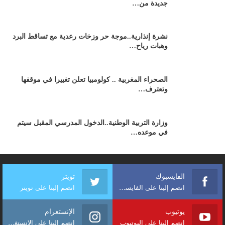
جديدة من…
نشرة إنذارية..موجة حر وزخات رعدية مع تساقط البرد
وهبات رياح…
الصحراء المغربية .. كولومبيا تعلن تغييرا في موقفها
وتعترف…
وزارة التربية الوطنية..الدخول المدرسي المقبل سیتم
في موعده…
الفايسبوك
تويتر
انضم إلينا على الفايسبوك
انضم إلينا على تويتر
يوتيوب
الإنستغرام
انضم إلينا على اليوتيوب
انضم إلينا على الإنستغرام