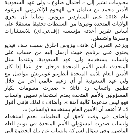
معلومات تشير إلى « احتمال ضلوع » ولي عهد السعودية
الأمير محمد بن سلمان في الهجوم الإلكتروني المزعوم
عام 2018 على الملياردير بيزوس. وطالبا بأن تجري
الولايات المتحدة وغيرها من السلطات تحقيقا مستقلا على
‬‬‬ومقرها واشنطن.
ويزعم التقرير أن هاتف بيزوس اختُرق بسبب ملف فيديو
يحتوي على برنامج خبيث أرسل إليه من حساب على
واتساب يستخدمه ولي عهد السعودية. وعندما سئل
المتحدث باسم الأمم المتحدة فرحان حق عما إذا كان
الأمين العام للأمم المتحدة أنطونيو غوتيريش يتواصل مع
ولي عهد السعودية أو أي زعيم عالمي آخر من خلال
تطبيق واتساب رد قائلا: « صدرت معلومات لكبار
المسؤولين بالأمم المتحدة بعدم استخدام تطبيق واتساب
فهو ليس مدعوما كآلية آمنة ». وأضاف « لذلك فإنني أقول
لا.. لا أعتقد أن الأمين العام يستخدمه (واتساب) ».
وأضاف في وقت لاحق أن التعليمات بعدم استخدام
واتساب صدرت لمسؤولي الأمم المتحدة في يونيو العام
الماضي. وفي سؤال لشركة واتساب عن تلك الخطوة التي