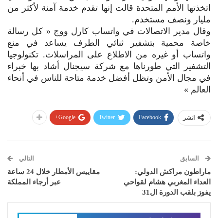
اتخذتها الأمم المتحدة قالت إنها تقدم خدمة آمنة لأكثر من
مليار ونصف مستخدم.
وقال مدير الاتصالات في واتساب كارل ووج « كل رسالة
خاصة محمية بتشفير ثنائي الطرف يساعد في منع
واتساب أو غيره من الاطلاع على المراسلات. تكنولوجيا
التشفير التي طورناها مع شركة سيجنال‭‭‭ ‬‬‬أشاد بها خبراء
في مجال الأمن وتظل أفضل خدمة متاحة للناس في أنحاء
العالم »
Google+
Twitter
Facebook
انشر
السابق
التالي
ماراطون مراكش الدولي:
مقاييس الأمطار خلال 24 ساعة
العداء المغربي هشام لقواحي
عبر أرجاء المملكة
يفوز بلقب الدورة ال31