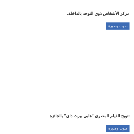
مركز الأشخاص ذوي التوحد بالداخلة.
صوت وصورة
تتويج الفيلم المصري “هابي بيرث داي” بالجائزة…
صوت وصورة