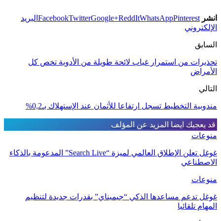
انشر
Pinterest
WhatsApp
ReddIt
Google+
Twitter
Facebook
البريد
الإلكتروني
السابق
تحذيرات من استمرار غياب لائحة طويلة من الأدوية تخص كل
الأمراض
التالي
مندوبية التخطيط تسجل ارتفاعا للأثمان عند الإستهلاك بـ0,2%
قد يعجبك ايضا
المزيد عن المؤلف
منوعات
غوغل تعلن الإطلاق العالمي لميزة “Search Live” المدعومة بالذكاء
الاصطناعي
منوعات
غوغل تدعم مساعدها الذكي “جيميناي” بقدرات جديدة لتنظيم
المهام تلقائيا