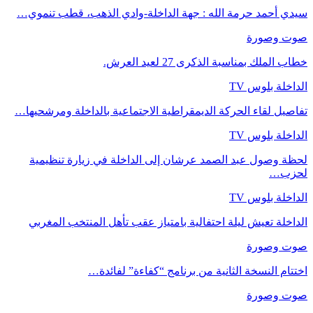
سيدي أحمد حرمة الله : جهة الداخلة-وادي الذهب، قطب تنموي…
صوت وصورة
خطاب الملك بمناسبة الذكرى 27 لعيد العرش.
الداخلة بلوس TV
تفاصيل لقاء الحركة الديمقراطية الاجتماعية بالداخلة ومرشحيها…
الداخلة بلوس TV
لحظة وصول عبد الصمد عرشان إلى الداخلة في زيارة تنظيمية
لحزب…
الداخلة بلوس TV
الداخلة تعيش ليلة احتفالية بامتياز عقب تأهل المنتخب المغربي
صوت وصورة
اختتام النسخة الثانية من برنامج “كفاءة” لفائدة…
صوت وصورة