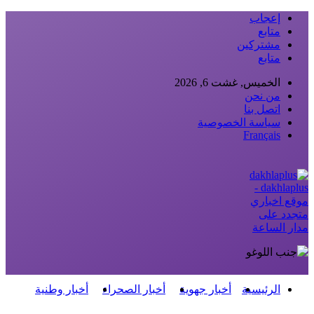
إعجاب
متابع
مشتركين
متابع
الخميس, غشت 6, 2026
من نحن
اتصل بنا
سياسة الخصوصية
Français
dakhlaplus -
موقع اخباري
متجدد على
مدار الساعة
الرئيسية
أخبار جهوية
أخبار الصحراء
أخبار وطنية