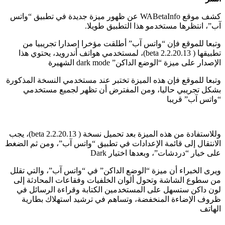
كشف موقع WABetaInfo عن ظهور ميزة جديدة في تطبيق “واتس
آب”، انتظرها مستخدمو هذا التطبيق طويلا.
وتبعا للموقع فإن “واتس آب” أطلقت مؤخرا إصدارا تجريبيا من
تطبيقها ( beta 2.2.20.13)، لمستخدمي هواتف أندرويد، يحتوي هذا
الإصدار على ميزة “الوضع الداكن” dark mode الشهيرة
وتبعا للموقع فإن هذه الميزة تختبر عند مستخدمي النسخة المذكورة
بشكل تجريبي حاليا، ومن المفترض أن تظهر لجميع مستخدمي
“واتس آب” قريبا
وللاستفادة من هذه الميزة بعد تحميل نسخة ( beta 2.2.20.13)، يجب
الانتقال إلى قائمة الإعدادات في تطبيق “واتس آب”، ومن ثم الضغط
على خيار “دردشات”، وبعدها اختيار Dark
ويرى الخبراء أن ميزة “الوضع الداكن” في “واتس آب”، والتي تقلل
من سطوع الشاشة وتحول ألوان الخلفيات وفقاعات المحادثة إلى
لون داكن ستسهل على المستخدمين الكتابة وقراءة الرسائل في
ظروف الإضاءة المنخفضة، وتساهم في ترشيد استهلاك بطارية
الهاتف