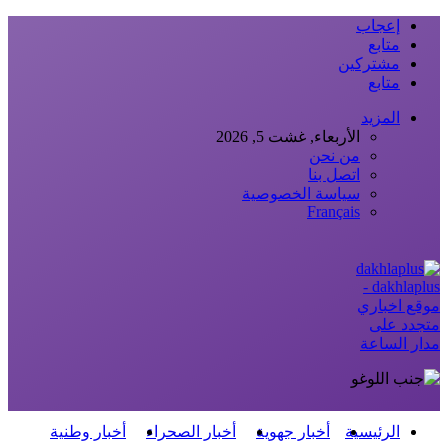
إعجاب
متابع
مشتركين
متابع
المزيد
الأربعاء, غشت 5, 2026
من نحن
اتصل بنا
سياسة الخصوصية
Français
dakhlaplus -
موقع اخباري
متجدد على
مدار الساعة
الرئيسية
أخبار جهوية
أخبار الصحراء
أخبار وطنية