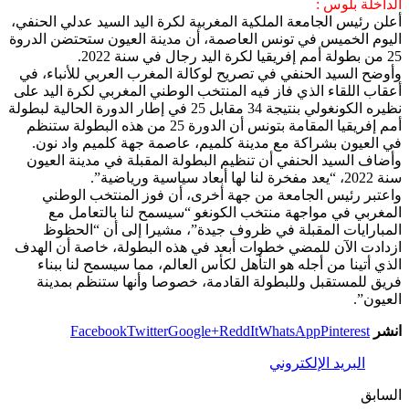
الداخلة بلوس :
أعلن رئيس الجامعة الملكية المغربية لكرة اليد السيد عدلي الحنفي،
اليوم الخميس في تونس العاصمة، أن مدينة العيون ستحتضن الدروة
25 من بطولة أمم إفريقيا لكرة اليد رجال في سنة 2022.
وأوضح السيد الحنفي في تصريح لوكالة المغرب العربي للأنباء، في
أعقاب اللقاء الذي فاز فيه المنتخب الوطني المغربي لكرة اليد على
نظيره الكونغولي بنتيجة 34 مقابل 25 في إطار الدورة الحالية لبطولة
أمم إفريقيا المقامة بتونس أن الدورة 25 من هذه البطولة ستنظم
في العيون بشراكة مع مدينة كلميم، عاصمة جهة كلميم واد نون.
وأضاف السيد الحنفي أن تنظيم البطولة المقبلة في مدينة العيون
سنة 2022، “يعد مفخرة لنا لها أبعاد سياسية ورياضية”.
واعتبر رئيس الجامعة من جهة أخرى، أن فوز المنتخب الوطني
المغربي في مواجهة منتخب الكونغو “سيسمح لنا بالتعامل مع
المبارايات المقبلة في ظروف جيدة”، مشيرا إلى أن “الحظوظ
ازدادت الآن للمضي خطوات أبعد في هذه البطولة، خاصة أن الهدف
الذي أتينا من أجله هو التأهل لكأس العالم، مما سيسمح لنا ببناء
فريق للمستقبل وللبطولة القادمة، خصوصا وأنها ستنظم بمدينة
العيون”.
انشر
Pinterest
WhatsApp
ReddIt
Google+
Twitter
Facebook
البريد الإلكتروني
السابق