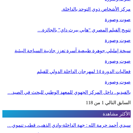
مركز الأشخاص ذوي التوحد بالداخلة.
صوت وصورة
تتويج الفيلم المصري “هابي بيرث داي” بالجائزة…
صوت وصورة
سبخة إمليلي جوهرة طبيعية آسرة تعزز جاذبية السياحة البيئية
صوت وصورة
فعاليات الدورة 14 لمهرجان الداخلة الدولي للفيلم
صوت وصورة
بالفيديو.. داخل المركز الجهوي للمعهد الوطني للبحث في الصيد…
السابق
التالي
1 من 118
الأكثر مشاهدة
سيدي أحمد حرمة الله : جهة الداخلة-وادي الذهب، قطب تنموي…