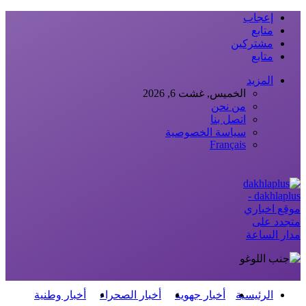
إعجاب
متابع
مشتركين
متابع
المزيد
الخميس, غشت 6, 2026
من نحن
اتصل بنا
سياسة الخصوصية
Français
dakhlaplus -
موقع اخباري
متجدد على
مدار الساعة
الرئيسية
أخبار جهوية
أخبار الصحراء
أخبار وطنية