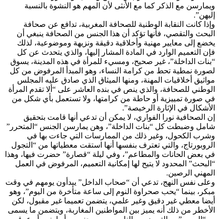
ويمارسن مع الذكر كما مع الأنثى لأن المهم هو النشوة بالنسبة
إليهن”.
وإذا كانت النقابة الوطنية للصحافة المغربية، تدافع عن صحافة
البحث والتقصي، فأنها تؤكد أن هذا الجنس من الصحافة ينبغي أن
يخضع إلى معايير مهنية وأخلاقية دقيقة ونزيهة وموضوعية، لذلك
فإن التعميم الوارد في المادة المشار إليها، والذي يتحدث عن كل
“بنات الداخلة”، غير صحيح، ومسيء للمرأة في هذه المدينة، يسوق
لصورة نمطية تحط من كرامة النساء، وهو المبدأ المرفوض من كل
مواثيق أخلاقيات المهنة، ومنها الميثاق الذي صادق عليه المجلس
الوطني للصحافة، والذي ينص في بنده العاشر على “ألا تقدم المرأة
في صورة تمييزية أو حاطة من كرامتها، ولا تستعمل بأي شكل من
الأشكال في الإثارة الرخيصة”.
إن الصحافية نورا الفواري، لا يمكن أن تدعي أنها قامت بتحقيق
شامل وضبطت كل “بنات الداخلة”، وهن يمارسن الجنس “المتحرر”
وشرب الكحول، وغير ذلك من الممارسات التي جاءت بها في
الروبورتاج، والتي تعترف بنفسها أنها استقت معطياتها من “التجول
في بعض الحانات والمطاعم”، وفي ليلة “قصارة” حضرت فيها، وهذا
“البحث” المحدود لا يتيح لها إمكانية التعميم، المرفوض في العمل
المهني الرصين.
وعلى نفس النهج، تدعي أن “صحاب الداخل” يبدأون يومهم في وقت
مبكر، بينما “يحب صحراوة النوم إلى ساعة متأخرة من اليوم”، وهو
أيضا معطي غير دقيق وغير علمي، يتضمن تعميما غير مقبول، لكن
الأخطر من ذلك أنه يميز بين المواطنين المغاربة، ويتضمن ما يسمى