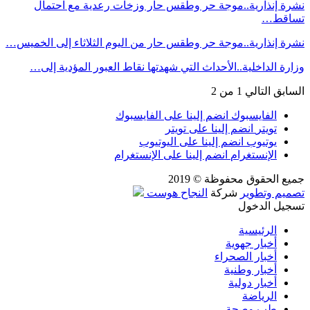
نشرة إنذارية..موجة حر وطقس حار وزخات رعدية مع احتمال
تساقط…
نشرة إنذارية..موجة حر وطقس حار من اليوم الثلاثاء إلى الخميس…
وزارة الداخلية..الأحداث التي شهدتها نقاط العبور المؤدية إلى…
السابق
التالي
1 من 2
الفايسبوك
انضم إلينا على الفايسبوك
تويتر
انضم إلينا على تويتر
يوتيوب
انضم إلينا على اليوتيوب
الإنستغرام
انضم إلينا على الإنستغرام
جميع الحقوق محفوظة © 2019
تصميم وتطوير
شركة
النجاح هوست
تسجيل الدخول
الرئيسية
أخبار جهوية
أخبار الصحراء
أخبار وطنية
أخبار دولية
الرياضة
طب وصحة