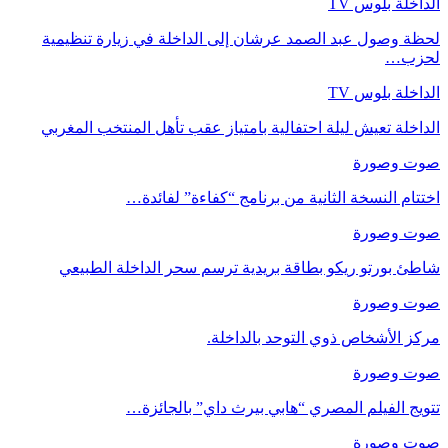
الداخلة بلوس TV
لحظة وصول عبد الصمد عرشان إلى الداخلة في زيارة تنظيمية
لحزب…
الداخلة بلوس TV
الداخلة تعيش ليلة احتفالية بامتياز عقب تأهل المنتخب المغربي
صوت وصورة
اختتام النسخة الثانية من برنامج “كفاءة” لفائدة…
صوت وصورة
شاطئ بورتو ريكو بطاقة بريدية ترسم سحر الداخلة الطبيعي
صوت وصورة
مركز الأشخاص ذوي التوحد بالداخلة.
صوت وصورة
تتويج الفيلم المصري “هابي بيرث داي” بالجائزة…
صوت وصورة