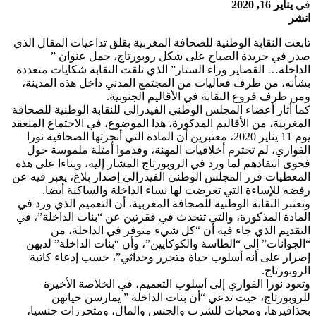
في
يناير 16, 2020
انشر
تابعت النقابة الوطنية للصحافة المغربية بقلق تداعيات المقال الذي
صدر في جريدة الصباح على شكل روبورتاج، حمل عنوان ”
الداخلة… القصاير وراء الستار” الذي تلقت النقابة شكايات متعددة
بشأنه، من طرف فعاليات من المجتمع المدني داخل هذه المدينة،
ومن طرف فروع النقابة في الأقاليم الجنوبية.
كما أثار أعضاء المجلس الوطني الفيدرالي للنقابة الوطنية للصحافة
المغربية، من الأقاليم المذكورة، هذا الموضوع، في الاجتماع المنعقد
يوم 11 يناير 2020، معتبرين أن المادة التي أنجزتها الصحافية نورا
الفواري، لم تحترم أخلاقيات المهنة، وقدموا أمثلة ملموسة حول
فحوى انتقادهم لما ورد في الروبورتاج المشار إليه، وبناءا على هذه
المعطيات قرر المجلس الوطني الفيدرالي إصدار بلاغ، يعبر فيه عن
رفضه للإساءة التي تعرضت لها نساء الداخلة والساكنة أيضا.
وتعتبر النقابة الوطنية للصحافة المغربية، أن التعميم الذي ورد في
المادة المذكورة، والتي تتحدث في فقرتين عن “بنات الداخلة”، في
التقديم الذي جاء فيه أن “كل شيء متوفر في الداخلة، من
“الجوانات” إلى “الطاسة والكوكايين”، وأن “بنات الداخلة” لديهن
إصرار على أنه أسلوب حياة متحرر وحداثي”، حسب إدعاء كاتبة
الروبورتاج.
وتعود نورا الفواري إلى أسلوب التعميم، في الخلاصة الأخيرة
للروبورتاج، حيث تدعي “أن بنات الداخلة ” يمارسن حياتهن
بحذافيرها، ومحبات للشرب والجنس والمال، ومتحررات جنسيا،