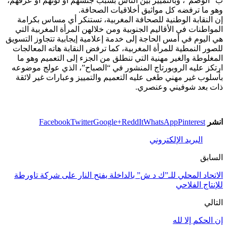
ب “الوصم”، وبالتمييز بين الناس بسبب جنسهم أو لونهم أو عرقهم،
وهو ما ترفضه كل مواثيق أخلاقيات الصحافة.
إن النقابة الوطنية للصحافة المغربية، تستنكر أي مساس بكرامة
المواطنات في الأقاليم الجنوبية ومن خلالهن المرأة المغربية التي
هي اليوم في أمس الحاجة إلى خدمة إعلامية إيجابية تتجاوز التسويق
للصور النمطية للمرأة المغربية، كما ترفض النقابة هاته المعالجات
المغلوطة والغير مهنية التي تنطلق من الجزء إلى التعميم وهو ما
ارتكز عليه الروبورتاج المنشور في “الصباح”، الذي عولج موضوعه
بأسلوب غير مهني طغى عليه التعميم والتمييز وعبارات غير لائقة
ذات بعد شوفيني وعنصري.
انشر
Pinterest
WhatsApp
ReddIt
Google+
Twitter
Facebook
البريد الإلكتروني
السابق
الاتحاد المحلي للـ”ك د ش” بالداخلة يفتح النار على شركة تاورطة
للإنتاج الفلاحي
التالي
إن الحكم إلا لله