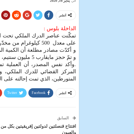
في
يناير 16, 2020
انشر
الداخلة بلوس :
على معدل 500 كيلوغرام من مخدّر الشيرا بعد اقتحام مستودع سري شرق مدينة العيون.
و تمّ حجز مایقارب 5 ملیون سنتیم، ،
.وأكد نفس المصدر، أن العملیة ت
المركز القضائي للدرك الملكي، وا
المتورطین، الذي تمت إحالته على ال
Twitter
Facebook
انشر
السابق
افتتاح قنصلتين لدولتين إفريقيتين بكل من 
والعيون