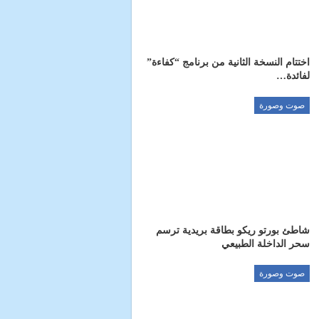
اختتام النسخة الثانية من برنامج “كفاءة”
لفائدة…
صوت وصورة
شاطئ بورتو ريكو بطاقة بريدية ترسم
سحر الداخلة الطبيعي
صوت وصورة