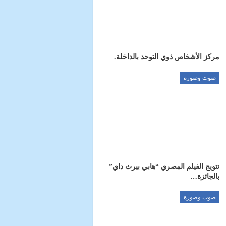
مركز الأشخاص ذوي التوحد بالداخلة.
صوت وصورة
تتويج الفيلم المصري “هابي بيرث داي”
بالجائزة…
صوت وصورة