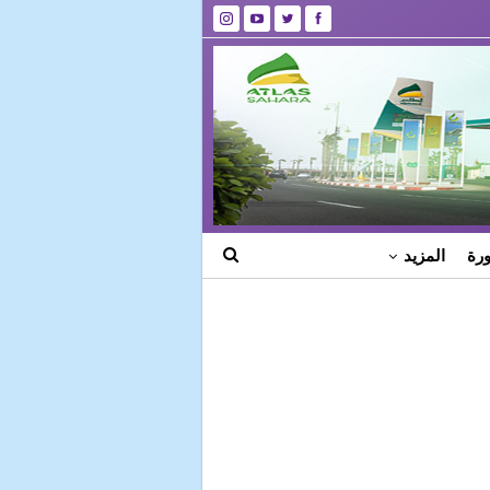
رة
المزيد