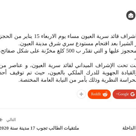
تمكّنت عناصر الدرك الملكي تحت اشراف قائد سرية العيون مساء يوم الاربعاء 15 يناير من الحج
و أكدّت مصادر مطلعة أن الكمية المحجوز عليها و التي تقدّر ب 500 كلغ مخزّنة على شكل صفائح
مت تحت الإشراف المیداني لقائد سریة العیون، و عناصر من
لقیادة الجھویة للدرك الملكي بالعیون، حیث تم توقیف أحد
حراسة النظریة وذلك بأمر من النیابة العامة المختصة.
ReddIt
Google+
التالي
الداخلة
ملتقيات الطالب تجوب 17 مدينة سنة 2020