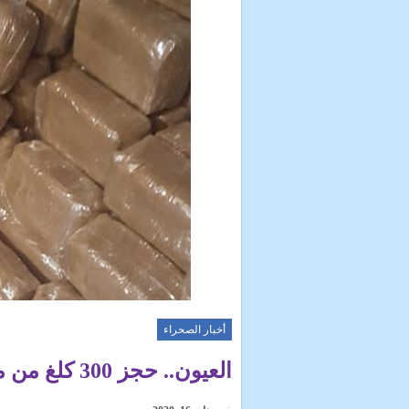
أخبار الصحراء
العيون.. حجز 300 كلغ من مخدر الشيرا في مستودع سرّي