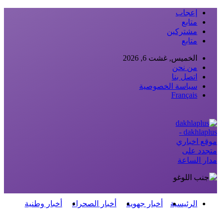
إعجاب
متابع
مشتركين
متابع
الخميس, غشت 6, 2026
من نحن
اتصل بنا
سياسة الخصوصية
Français
dakhlaplus -
موقع اخباري
متجدد على
مدار الساعة
الرئيسية
أخبار جهوية
أخبار الصحراء
أخبار وطنية