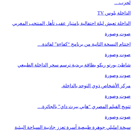
لحزب…
الداخلة بلوس TV
الداخلة تعيش ليلة احتفالية بامتياز عقب تأهل المنتخب المغربي
صوت وصورة
اختتام النسخة الثانية من برنامج “كفاءة” لفائدة…
صوت وصورة
شاطئ بورتو ريكو بطاقة بريدية ترسم سحر الداخلة الطبيعي
صوت وصورة
مركز الأشخاص ذوي التوحد بالداخلة.
صوت وصورة
تتويج الفيلم المصري “هابي بيرث داي” بالجائزة…
صوت وصورة
سبخة إمليلي جوهرة طبيعية آسرة تعزز جاذبية السياحة البيئية