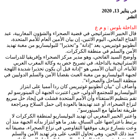
في
يناير 13, 2020
انشر
الداخلة بلوس : و م ع
قال الخبير الاستراتيجي في قضية الصحراء والشؤون المغاربية، عبد
الفتاح الفاتحي، اليوم الاثنين، إن بيان الأمين العام للأمم المتحدة،
أنطونيو غوتيريس، يعد “إدانة” و”تحذيرا” للبوليساريو من مغبة تهديد
الأمن والسلم في منطقة الكركرات.
وأوضح السيد الفاتحي، وهو مدير مركز الصحراء وإفريقيا للدراسات
الاستراتيجية بالداخلة، في تصريح خص به وكالة المغرب العربي
للأنباء، أن البيان الأممي هو “إدانة قبل أن يكون تحذيرا شديدة اللهجة
لجبهة البوليساريو من مغبة العبث بقضايا الأمن والسلم الدوليين في
منطقة الساحل والصحراء”.
وأضاف أن “بيان أنطونيو غوتيريس كان ردا أمميا على ابتزاز
البوليساريو للمجتمع الدولي، حين اعتبرت الجبهة أن المينورسو لم
تقم بتنظيم الاستفتاء وأن الأمم المتحدة فشلت في إيجاد حل سريع
لنزاع الصحراء، أو عند تهديدها بالعودة إلى حمل السلاح ومراجعة
طريقة تعاملها مع المينورسو”.
واعتبر الخبير المغربي أن تهديد البوليساريو لمنطقة الكركرات لا
يرتبط باعتراضها على السباق، بقدر ما هو ابتزاز بدأته الجبهة منذ أن
وعت بتسارع نزيف موقفها التفاوضي في نزاع الصحراء، مضيفا أنه
“منذ ذلك الحين، وهي تحاول اللعب على وتر تهديد الأمن والسلم