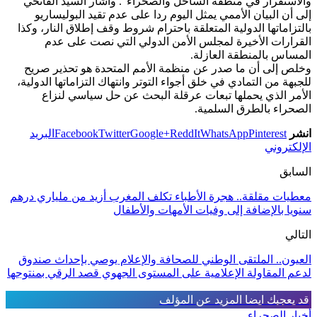
والاستقرار في منطقة الساحل والصحراء”. وأشار السيد الفاتحي
إلى أن البيان الأممي يمثل اليوم ردا على عدم تقيد البوليساريو
بالتزاماتها الدولية المتعلقة باحترام شروط وقف إطلاق النار، وكذا
القرارات الأخيرة لمجلس الأمن الدولي التي نصت على عدم
المساس بالمنطقة العازلة.
وخلص إلى أن ما صدر عن منظمة الأمم المتحدة هو تحذير صريح
للجبهة من التمادي في خلق أجواء التوتر وانتهاك التزاماتها الدولية،
الأمر الذي يحملها تبعات عرقلة البحث عن حل سياسي لنزاع
الصحراء بالطرق السلمية.
انشر
Pinterest
WhatsApp
ReddIt
Google+
Twitter
Facebook
البريد
الإلكتروني
السابق
معطيات مقلقة.. هجرة الأطباء تكلف المغرب أزيد من ملياري درهم
سنويا بالإضافة إلى وفيات الأمهات والأطفال
التالي
العيون.. الملتقى الوطني للصحافة والإعلام يوصي بإحداث صندوق
لدعم المقاولة الإعلامية على المستوى الجهوي قصد الرقي بمنتوجها
قد يعجبك ايضا
المزيد عن المؤلف
أخبار الصحراء