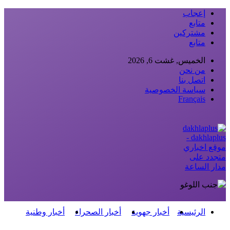
إعجاب
متابع
مشتركين
متابع
الخميس, غشت 6, 2026
من نحن
اتصل بنا
سياسة الخصوصية
Français
dakhlaplus -
موقع اخباري
متجدد على
مدار الساعة
الرئيسية
أخبار جهوية
أخبار الصحراء
أخبار وطنية