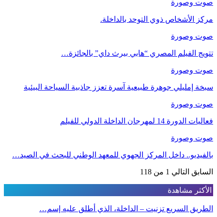
صوت وصورة
مركز الأشخاص ذوي التوحد بالداخلة.
صوت وصورة
تتويج الفيلم المصري “هابي بيرث داي” بالجائزة…
صوت وصورة
سبخة إمليلي جوهرة طبيعية آسرة تعزز جاذبية السياحة البيئية
صوت وصورة
فعاليات الدورة 14 لمهرجان الداخلة الدولي للفيلم
صوت وصورة
بالفيديو.. داخل المركز الجهوي للمعهد الوطني للبحث في الصيد…
السابق
التالي
1 من 118
الأكثر مشاهدة
الطريق السريع تزنيت – الداخلة، الذي أطلق عليه إسم…