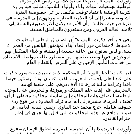
وأوردت “المساء” تصريحا لسعيد كشاني، رئيس الكونفدرالية
الوطنية لجمعيات أمهات وآباء وأولياء التلاميذ، طالب فيه وزارة
التربية الوطنية باعتماد توقيت مكيف، يراعي خصوصية الفترة
الشتوية، مشيرا إلى أن التلاميذ المغاربة يتوجهون إلى المدرسة في
فترة صباحية مظلمة، وأن الأمر قد يكون أكثر صعوبة بالنسبة إلى
تلاميذ العالم القروي ومن يستقرون بالمناطق الجبلية.
وفي خبر آخر ذكرت “المساء” أن الصندوق الوطني لمنظمات
الاحتياط الاجتماعي قرر إعفاء أبناء المؤمنين البالغين من العمر 21
سنة، والذين يعانون من إعاقة جسدية أو ذهنية، والأبناء المتكفل بهم
الموجودين في الوضعية نفسها، من مسطرة طلب مواصلة الاستفادة
من خدمات التأمين الإجباري على المرض بالقطاع العام.
فيما كتبت “أخبار اليوم” أن المحكمة الابتدائية بمدينة خنيفرة حكمت
على عبد العلي باحماد، المعروف بلقب “غسان بودا”، بسنتين حبسا
نافذا وغرامة مالية قدرها 10 آلاف درهم، على خلفية اتهامه
بالتحريض على إهانة علم المملكة ورموزها، والتحريض على الوحدة
الوطنية، لتنضاف هاته المحاكمة إلى سلسلة محاكمة معتقلي الرأي،
تضيف الجريدة، مشيرة إلى أنه أمام تزايد المخاوف من قوع ردة
حقوقية شاملة، خرج محمد عبد النباوي، رئيس النيابة العامة، عن
صمته، ودافع عن هذه المحاكمات التي قال إنها تجرى في إطار
احترام القانون.
وأوردت الجريدة ذاتها أن الجمعية المغربية لحقوق الإنسان – فرع