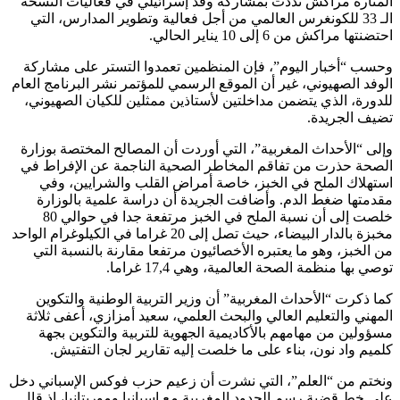
المنارة مراكش نددت بمشاركة وفد إسرائيلي في فعاليات النسخة
الـ 33 للكونغرس العالمي من أجل فعالية وتطوير المدارس، التي
احتضنتها مراكش من 6 إلى 10 يناير الحالي.
وحسب “أخبار اليوم”، فإن المنظمين تعمدوا التستر على مشاركة
الوفد الصهيوني، غير أن الموقع الرسمي للمؤتمر نشر البرنامج العام
للدورة، الذي يتضمن مداخلتين لأستاذين ممثلين للكيان الصهيوني،
تضيف الجريدة.
وإلى “الأحداث المغربية”، التي أوردت أن المصالح المختصة بوزارة
الصحة حذرت من تفاقم المخاطر الصحية الناجمة عن الإفراط في
استهلاك الملح في الخبز، خاصة أمراض القلب والشرايين، وفي
مقدمتها ضغط الدم. وأضافت الجريدة أن دراسة علمية بالوزارة
خلصت إلى أن نسبة الملح في الخبز مرتفعة جدا في حوالي 80
مخبزة بالدار البيضاء، حيث تصل إلى 20 غراما في الكيلوغرام الواحد
من الخبز، وهو ما يعتبره الأخصائيون مرتفعا مقارنة بالنسبة التي
توصي بها منظمة الصحة العالمية، وهي 17,4 غراما.
كما ذكرت “الأحداث المغربية” أن وزير التربية الوطنية والتكوين
المهني والتعليم العالي والبحث العلمي، سعيد أمزازي، أعفى ثلاثة
مسؤولين من مهامهم بالأكاديمية الجهوية للتربية والتكوين بجهة
كلميم واد نون، بناء على ما خلصت إليه تقارير لجان التفتيش.
ونختم من “العلم”، التي نشرت أن زعيم حزب فوكس الإسباني دخل
على خط قضية رسم الحدود المغربية مع إسبانيا وموريتانيا، إذ قال