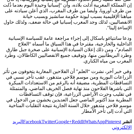
إن المملكة المغربية أذلت بلاده، وأن “إسبانيا وحيدة اليوم بعدما ذُلت
من طرف أوروبا، وأيضا من طرف المغرب، الذي أعلن سيادته على
مياهنا الإقليمية بسبب ليونة حكومة سانشيز وبسبب خيانة
الانفصاليين، لذلك وجد المغرب إسبانيا في حالة ضعف، ولذلك حاول
الإساءة إلينا”.
ودعا سانتياغو باسكال إلى إجراء مراجعة عامة للسياسة الإسبانية
الداخلية والخارجية، مقترحا في هذا السياق ما أسماه “العلاج
الصادم”، ومن ذلك إعلان السيادة الإسبانية على صخرة جبل طارق
وطرد البريطانيين منها، وتوقيف جميع الانفصاليين الكاطالان، وطرد
المغرب من مياه الكناري.
وفي خبر آخر، نشرت “العلم” أن الفلاحين المغاربة يتخوفون من تأثر
الزراعات البورية ومن موسم فلاحي متدهور، عقب تأخر نسبي في
التساقطات المطرية، مضيفة أنه بالرغم من الاستعدادات المبكرة
التي باشرها الفلاحون منذ نهاية فصل الخريف الماضي، والمتمثلة
في تقليب وحرث الأراضي الزراعية، فإن توقف التساقطات
المطرية منذ أكتوبر الماضي جعل العديدين يخشون من الدخول في
موسم فلاحي متدهور خلال السنة الجارية نتيجة التقلبات المناخية
التي أدت إلى تأخر الأمطار
انشر
Pinterest
WhatsApp
ReddIt
Google+
Twitter
Facebook
البريد
الإلكتروني