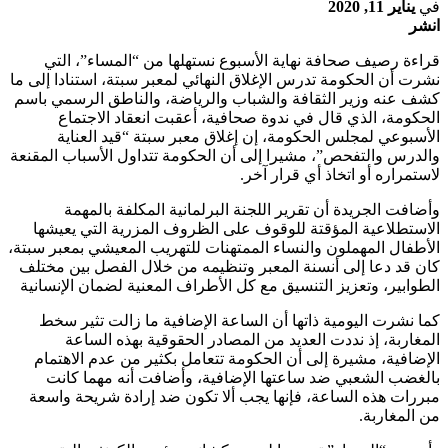
في
يناير 11, 2020
انشر
قراءة رصيف صحافة نهاية الأسبوع نستهلها من “المساء”، التي
نشرت أن الحكومة تدرس الإغلاق النهائي لمعبر سبتة، استنادا إلى ما
كشف عنه وزير الثقافة والشباب والرياضة، والناطق الرسمي باسم
الحكومة، الذي قال في ندوة صحافية، أعقبت انعقاد الاجتماع
الأسبوعي لمجلس الحكومة، إن إغلاق معبر سبتة “قيد العناية
والدرس والتفحص”، مشيرا إلى أن الحكومة تتداول الأسباب المقنعة
لاستمراره أو اتخاذ أي قرار آخر.
وأضافت الجريدة أن تقرير اللجنة البرلمانية المكلفة بالمهمة
الاستطلاعية المؤقتة للوقوف على الظروف المزرية التي يعيشها
الأطفال المهملون والنساء الممتهنات للتهريب المعيشي بمعبر سبتة،
كان قد دعا إلى أنسنة المعبر وتنظيمه من خلال الفصل بين مختلف
الطوابير، وتعزيز التنسيق مع كل الأطراف المعنية لضمان الإنسانية
كما نشرت اليومية ذاتها أن الساعة الإضافية ما زالت تثير سخط
المغاربة، إذ نددت العديد من المصادر الحقوقية بهذه الساعة
الإضافية، مشيرة إلى أن الحكومة تتعامل بكثير من عدم الاهتمام
بالغضب الشعبي ضد ساعتها الإضافية، وأضافت أنه مهما كانت
مبررات هذه الساعة، فإنها يجب ألا تكون ضد إرادة شريحة واسعة
من المغاربة.