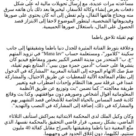
مساعدته مرات عديدة، مع إرسال تحويلات مالية له على شكل
دفعات بغرض إنشاء وكالة للأسفار، ليخبرها بعد ذلك بأن هاتفه سرق
منه ويحتاج هاتفها النقال، ولم تفطن إلى أنه كان يحتوي على صورها
وفيديوهاتها الشخصية، ليتطور الموضوع لاحقا إلى الابتزاز قصد
الحصول على المال، باستغلال صورها الحميمية.
تهم ثقيلة تلاحق باطما
وعلاقة بتورط الفنانة المثيرة للجدل دنيا باطما وشقيقتها إلى جانب
سكينة “كلامور”، ومستعلمة حساب “Mana lav” في تزويد المتهم
“ع. ب” المتحدر من مدينة القصر الكبير بصور ومقاطع فيديو كان
ينشرها على حساب “أدمين حمزة مون بيبي”، المتابع بتهم ثقيلة،
ضمّ صك الاتهام الموجه إلى الفنانة المغربية “المشاركة في الدخول
إلى نظام المعالجة الآلية للمعطيات عن طريق الاحتيال، والمشاركة
عمدا في عرقلة سير هذا النظام وإحداث اضطراب فيه وتغيير
طريقة معالجته”؛ كما تضمن “بث وتوزيع عن طريق الأنظمة
المعلوماتية أقوال أشخاص وصورهم دون موافقتهم، وكذا بث وقائع
كاذبة قصد المساس بالحياة الخاصة للأشخاص قصد التشهير بهم
والمشاركة في ذلك، إضافة إلى المشاركة في النصب والتهديد”.
وكان وكيل الملك لدى المحكمة الابتدائية بمراكش استأنف الثلاثاء
الماضي، بشكل رسمي، قرار قاضي التحقيق بالمحكمة نفسها، الذي
متّع المغنية دنيا باطما وشقيقتها بالسراح مقابل كفالة 40 مليون
سنتيم، لكليهما، دون إغلاق الحدود في وجهيهما.