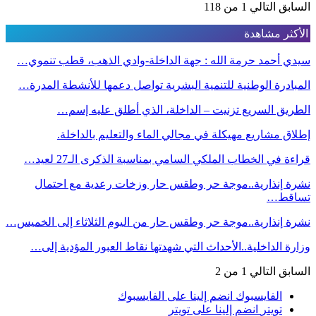
السابق
التالي
1 من 118
الأكثر مشاهدة
سيدي أحمد حرمة الله : جهة الداخلة-وادي الذهب، قطب تنموي…
المبادرة الوطنية للتنمية البشرية تواصل دعمها للأنشطة المدرة…
الطريق السريع تزنيت – الداخلة، الذي أطلق عليه إسم…
إطلاق مشاريع مهيكلة في مجالي الماء والتعليم بالداخلة.
قراءة في الخطاب الملكي السامي بمناسبة الذكرى الـ27 لعيد…
نشرة إنذارية..موجة حر وطقس حار وزخات رعدية مع احتمال
تساقط…
نشرة إنذارية..موجة حر وطقس حار من اليوم الثلاثاء إلى الخميس…
وزارة الداخلية..الأحداث التي شهدتها نقاط العبور المؤدية إلى…
السابق
التالي
1 من 2
الفايسبوك
انضم إلينا على الفايسبوك
تويتر
انضم إلينا على تويتر