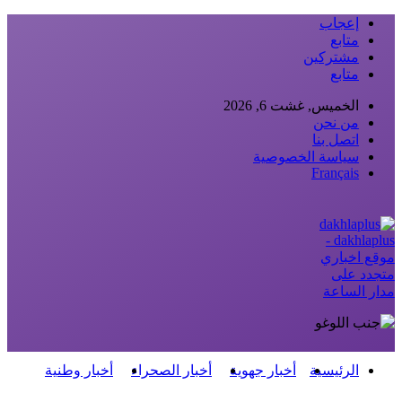
إعجاب
متابع
مشتركين
متابع
الخميس, غشت 6, 2026
من نحن
اتصل بنا
سياسة الخصوصية
Français
dakhlaplus -
موقع اخباري
متجدد على
مدار الساعة
الرئيسية
أخبار جهوية
أخبار الصحراء
أخبار وطنية