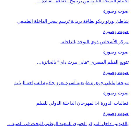
اختتام النسخة الثانية من برنامج “كفاءة” لفائدة…
صوت وصورة
شاطئ بورتو ريكو بطاقة بريدية ترسم سحر الداخلة الطبيعي
صوت وصورة
مركز الأشخاص ذوي التوحد بالداخلة.
صوت وصورة
تتويج الفيلم المصري “هابي بيرث داي” بالجائزة…
صوت وصورة
سبخة إمليلي جوهرة طبيعية آسرة تعزز جاذبية السياحة البيئية
صوت وصورة
فعاليات الدورة 14 لمهرجان الداخلة الدولي للفيلم
صوت وصورة
بالفيديو.. داخل المركز الجهوي للمعهد الوطني للبحث في الصيد…