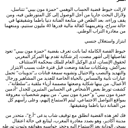
لازالت خيوط قضية الحساب الوهمي “حمزة مون بيبي” تتناسل،
ولازال البحث جاريا من أجل الوصول إلى كل المتورطين فيه، ومن
يقف وراءه، بعد الطعن في متابعة الفنانة دنيا باطما وشقيقتها في
حالة سراح، وتغريمهما كفالة مالية قدرها 40 مليون سنتيم، ومنعهما
من مغادرة التراب الوطني.
ابتزاز واستغلال جنسي
خيوط القصة الكاملة لما باتت تعرف بقضية “حمزة مون بيبي” تعود
تفاصيلها إلى أشهر مضت، إثر شكاية تقدم بها المركز المغربي
لحقوق الإنسان، لدى الوكيل العام للملك بمحكمة الاستئناف
بمراكش، وشكايات سابقة وضعت قبل فترة خلت بسبب الابتزاز
والتهديد والنصب والاحتيال وتشويه سمعة فنانات بـ”تدوينات” تحمل
عبارات نابية والمساس بالحياة الخاصة للعديد من المشاهير ورجال
الأعمال، من بينها شكاية وضعتها مصممة أزياء ملقبة بـ”سلطانة”،
كشفت تورط بعض الأشخاص في الحسابين المثيرين للجدل “أدمين
حمزة مون بيبي” و”حمزة مون بيبي”، من بينهم شخصيات معروفة
بمواقع التواصل الاجتماعي، ليتم الاستماع إليهم، وعلى رأسهم كل
من الفنانة دنيا باطما وشقيقتها.
فك لغز هذه القضية انطلق مع توقيف شاب يدعى “أ.ع”، متحدر من
مدينة أكادير، وهو بصدد مغادرة المغرب، ليتابع في حالة اعتقال
بسجن الوداية بعد الاستماع إليه وحجز حواسبه وهواتفه وثبوت تورطه