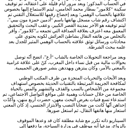
في الحساب المذكور؛ وبعد مرور أيام قليلة على اعتقاله، تم توقيف
سكينة “كلامور” بمطار محمد الخامس، ليتم الاستماع إليها بخصوص
علاقتها بالحساب الوهمي؛ وبعد إخضاع رقمها للاستغلال التقني تم
اكتشاف رقم شاب مسجل بهاتفها باسم “أدمين حمزة مون بيبي”،
ليتم توقيفه هو الآخر بمدينة القصر الكبير، وعقب البحث والتحقيق
المعمق معه اعترف بعلاقة الصداقة التي تجمعه بـ”كلامور”، وأقر
بالتخلص من هاتفه النقال بشاطئ العرائش لكونه يحتوي على
محادثات ورسائل توثق علاقته بالحساب الوهمي المثير للجدل بعد
علمه ببحث الشرطة.
وبعد مراجعة التحويلات الخاصة بالشاب “أ.ع”، اتضح أنّه توصل
بحوالات مالية من قبل نساء داخل المغرب، كنّ على علاقة غرامية
بالمعني بالأمر، وكان يبتزهن ويهددهن بنشر صورهن الحميمية.
وبعد الأبحاث والتحريات المنجزة من طرف المكتب الوطني
لمكافحة الجريمة المرتبطة بالتقنيات الحديثة بخصوص استهداف
مجموعة من الأشخاص بالسب والقذف والتشهير والمس بالحياة
الخاصة من خلال حسابات وهمية على مواقع التواصل الاجتماعي، تم
استدعاء تسع فتيات بغرض البحث معهن، حضرت أربع منهن، وأكدّت
إحداهن أنّها كانت من ضحايا النصب والابتزاز الجنسي، إذ كان المعني
استعار منها هاتفها النقال، ثم استغل صورها.
السيناريو ذاته تكرر مع شابة مطلقة كان قد وعدها الموقوف
بالزواج، مدعيا أنه موظف في وزارة السياحة، ما دفعها إلى