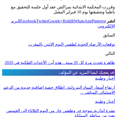
وقررت المحكمة الابتدائية بمراكش عقد أول جلسة للتحقيق مع
باطما وشقيقتها يوم 10 فبراير المقبل
انشر
Pinterest
WhatsApp
ReddIt
Google+
Twitter
Facebook
البريد
الإلكتروني
السابق
توقعات الأرصاد الجوية لطقس اليوم الاثنين بالمغرب
التالي
ظاهرة تحدث مرة كل 20 سنة…هذه أبرز الأحداث الفلكية في 2020
قد يعجبك ايضا
المزيد عن المؤلف
أخبار وطنية
ارتفاع أسعار المواد البترولية.. إطلاق حصة إضافية جديدة من الدعم
الاستثنائي المباشر…
أخبار وطنية
نشرة إنذارية..موجة حر وطقس حار من اليوم الثلاثاء إلى الخميس
بعدد من مناطق المملكة