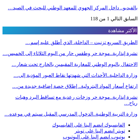
بالفيديو.. داخل المركز الجهوي للمعهد الوطني للبحث في الصيد…
السابق
التالي
1 من 118
الأكثر مشاهدة
الطريق السريع تزنيت – الداخلة، الذي أطلق عليه إسم…
نشرة إنذارية..موجة حر وطقس حار من اليوم الثلاثاء إلى الخميس…
الاحتفال باليوم الوطني للمغاربة المقيمين بالخارج تحت شعار…
وزارة الداخلية..الأحداث التي شهدتها نقاط العبور المؤدية إلى…
ارتفاع أسعار المواد البترولية.. إطلاق حصة إضافية جديدة من…
نشرة إنذارية..موجة حر وزخات رعدية مع تساقط البرد وهبات
رياح…
وزارة التربية الوطنية..الدخول المدرسي المقبل سیتم في موعده…
الفايسبوك
انضم إلينا على الفايسبوك
تويتر
انضم إلينا على تويتر
يوتيوب
انضم إلينا على اليوتيوب