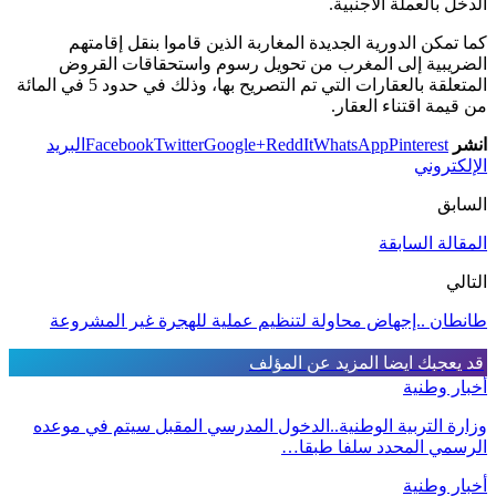
الدخل بالعملة الأجنبية.
كما تمكن الدورية الجديدة المغاربة الذين قاموا بنقل إقامتهم
الضريبية إلى المغرب من تحويل رسوم واستحقاقات القروض
المتعلقة بالعقارات التي تم التصريح بها، وذلك في حدود 5 في المائة
من قيمة اقتناء العقار.
انشر
Pinterest
WhatsApp
ReddIt
Google+
Twitter
Facebook
البريد
الإلكتروني
السابق
المقالة السابقة
التالي
طانطان ..إجهاض محاولة لتنظيم عملية للهجرة غير المشروعة
قد يعجبك ايضا
المزيد عن المؤلف
أخبار وطنية
وزارة التربية الوطنية..الدخول المدرسي المقبل سیتم في موعده
الرسمي المحدد سلفا طبقا…
أخبار وطنية