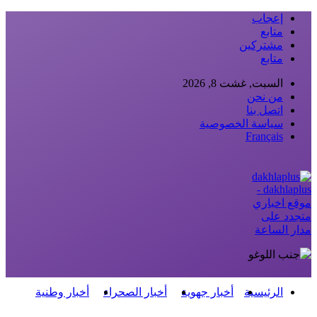
إعجاب
متابع
مشتركين
متابع
السبت, غشت 8, 2026
من نحن
اتصل بنا
سياسة الخصوصية
Français
dakhlaplus -
موقع اخباري
متجدد على
مدار الساعة
الرئيسية
أخبار جهوية
أخبار الصحراء
أخبار وطنية