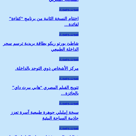
صوت وصورة
اختتام النسخة الثانية من برنامج “كفاءة”
لفائدة…
صوت وصورة
شاطئ بورتو ريكو بطاقة بريدية ترسم سحر
الداخلة الطبيعي
صوت وصورة
مركز الأشخاص ذوي التوحد بالداخلة.
صوت وصورة
تتويج الفيلم المصري “هابي بيرث داي”
بالجائزة…
صوت وصورة
سبخة إمليلي جوهرة طبيعية آسرة تعزز
جاذبية السياحة البيئية
صوت وصورة