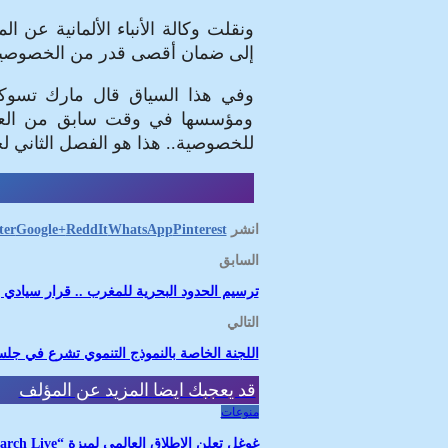
ونقلت وكالة الأنباء الألمانية عن
إلى ضمان أقصى قدر من الخصوصية 
وفي هذا السياق قال مارك تسوكر
ومؤسسها في وقت سابق من العام
للخصوصية.. هذا هو الفصل الثاني لخد
انشر
Pinterest
WhatsApp
ReddIt
Google+
ter
السابق
ترسيم الحدود البحرية للمغرب .. قرار سيادي ي
التالي
اللجنة الخاصة بالنموذج التنموي تشرع في جلس
قد يعجبك ايضا
المزيد عن المؤلف
منوعات
غوغل تعلن الإطلاق العالمي لميزة “Search Live” المدعومة بالذكاء الاصطناعي