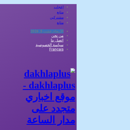
إعجاب
متابع
مشتركين
متابع
الأربعاء, غشت 5, 2026
من نحن
اتصل بنا
سياسة الخصوصية
Français
dakhlaplus -
موقع اخباري
متجدد على
مدار الساعة