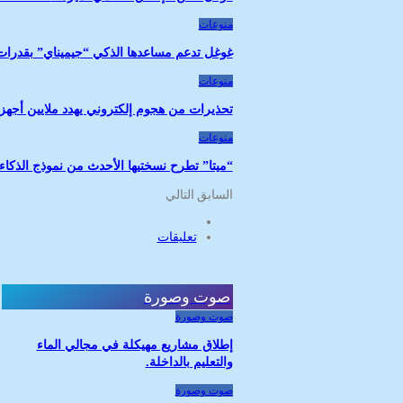
منوعات
غوغل تدعم مساعدها الذكي “جيميناي” بقدرات جد
منوعات
تحذيرات من هجوم إلكتروني يهدد ملايين أجهزة
منوعات
“ميتا” تطرح نسختيها الأحدث من نموذج الذكاء
السابق
التالي
تعليقات
صوت وصورة
صوت وصورة
إطلاق مشاريع مهيكلة في مجالي الماء
والتعليم بالداخلة.
صوت وصورة