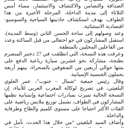
الصداقة والتضامن والاكتشاف والاستثمار، مساء أمس
الثلاثاء إلى مدينة الداخلة، المرحلة الأخيرة من هذا
الطواف، بهدف استكشاف جاذبيتها السياحية والسوسيو-
اقتصادية الاستثنائية.
وعند وصولهم إلى ساحة الحسن الثاني (وسط المدينة)،
استقبل المشاركون في جو احتفالي من قبل الساكنة وعدد
من الفاعلين المحليين بالمنطقة.
وعرفت هذه النسخة، التي انطلقت في 27 دجنبر المنصرم
بطنجة، مشاركة نحو عشرين سيارة رباعية الدفع على
متنها حوالي أربعين من الشغوفين بالصحراء، بينهم أربعة
يحملون الجنسية الإسبانية.
وقال رئيس جمعية “شمال – جنوب”، عمر العلوي
البلغيثي، في تصريح لوكالة المغرب العربي للأنباء، إن
النسخة الحالية تميزت بمبادرات اجتماعية وإنسانية نظمها
المشاركون في الطواف، تشمل توزيع ملابس رياضية على
الفئات الأكثر احتياجا على مستوى كلميم والطاح وطرفاية
والداخلة.
وأضاف السيد البلغيثي “من خلال هذا الحدث، نأمل في