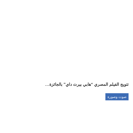
تتويج الفيلم المصري “هابي بيرث داي” بالجائزة…
صوت وصورة