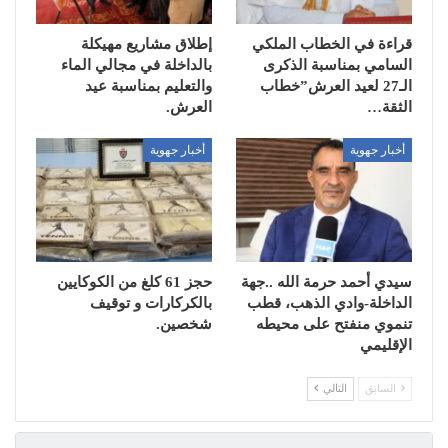
قراءة في الخطاب الملكي
إطلاق مشاريع مهيكلة
السامي بمناسبة الذكرى
بالداخلة في مجالي الماء
الـ27 لعيد العرش”خطاب
والتعليم بمناسبة عيد
الثقة…
العرش.
أخبار جهوية
أخبار جهوية
سيدي أحمد حرمة الله ..جهة
حجز 61 كلغ من الكوكايين
الداخلة-وادي الذهب، قطب
بالكركارات و توقيف
تنموي منفتح على محيطه
شخصين.
الإقليمي
السابق
التالي