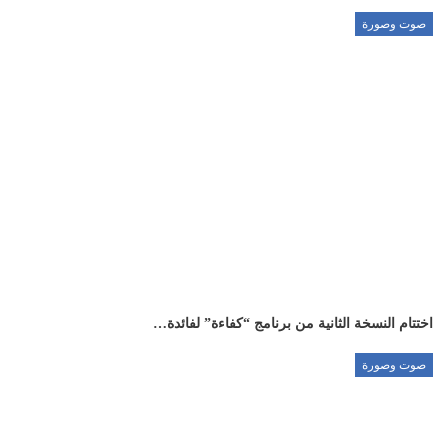
صوت وصورة
اختتام النسخة الثانية من برنامج “كفاءة” لفائدة…
صوت وصورة