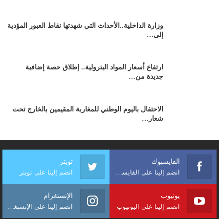
وزارة الداخلية..الأحداث التي شهدتها نقاط العبور المؤدية
إلى…
ارتفاع أسعار المواد البترولية.. إطلاق حصة إضافية
جديدة من…
الاحتفال باليوم الوطني للمغاربة المقيمين بالخارج تحت
شعار…
الفايسبوك
تويتر
انضم إلينا على الفايسبوك
انضم إلينا على تويتر
يوتيوب
الإنستغرام
انضم إلينا على اليوتيوب
انضم إلينا على الإنستغرام