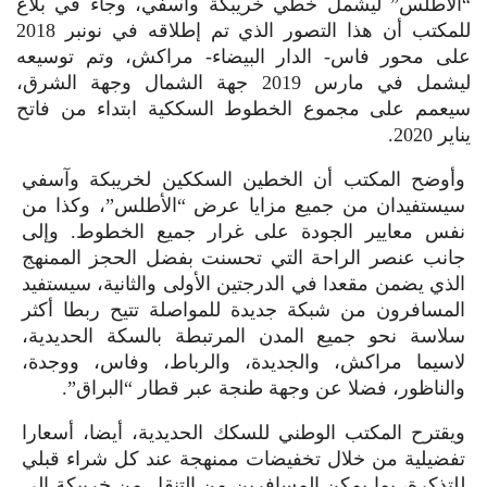
“الأطلس” ليشمل خطي خريبكة وآسفي، وجاء في بلاغ
للمكتب أن هذا التصور الذي تم إطلاقه في نونبر 2018
على محور فاس- الدار البيضاء- مراكش، وتم توسيعه
ليشمل في مارس 2019 جهة الشمال وجهة الشرق،
سيعمم على مجموع الخطوط السككية ابتداء من فاتح
يناير 2020.
وأوضح المكتب أن الخطين السككين لخريبكة وآسفي
سيستفيدان من جميع مزايا عرض “الأطلس”، وكذا من
نفس معايير الجودة على غرار جميع الخطوط. وإلى
جانب عنصر الراحة التي تحسنت بفضل الحجز الممنهج
الذي يضمن مقعدا في الدرجتين الأولى والثانية، سيستفيد
المسافرون من شبكة جديدة للمواصلة تتيح ربطا أكثر
سلاسة نحو جميع المدن المرتبطة بالسكة الحديدية،
لاسيما مراكش، والجديدة، والرباط، وفاس، ووجدة،
والناظور، فضلا عن وجهة طنجة عبر قطار “البراق”.
ويقترح المكتب الوطني للسكك الحديدية، أيضا، أسعارا
تفضيلية من خلال تخفيضات ممنهجة عند كل شراء قبلي
للتذكرة، بما يمكن المسافرين من التنقل من خريبكة إلى