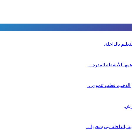
عليم بالداخلة.
دعمها للأنشطة المدرة…
دي الذهب، قطب تنموي…
عية بالداخلة ومرشحيها…