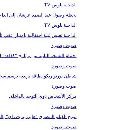
الداخلة بلوس TV
لحظة وصول عبد الصمد عرشان إلى الداخ
الداخلة بلوس TV
الداخلة تعيش ليلة احتفالية بامتياز عقب 
صوت وصورة
اختتام النسخة الثانية من برنامج “كفاءة” 
صوت وصورة
شاطئ بورتو ريكو بطاقة بريدية ترسم سحر
صوت وصورة
مركز الأشخاص ذوي التوحد بالداخلة.
صوت وصورة
تتويج الفيلم المصري “هابي بيرث داي” با
صوت وصورة