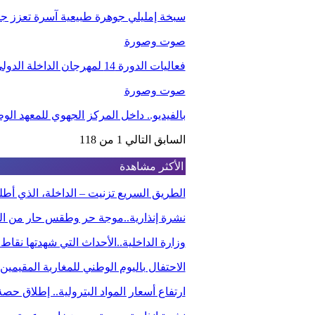
سبخة إمليلي جوهرة طبيعية آسرة تعزز جاذب
صوت وصورة
فعاليات الدورة 14 لمهرجان الداخلة الدولي للفيلم
صوت وصورة
بالفيديو.. داخل المركز الجهوي للمعهد ا
السابق
التالي
1 من 118
الأكثر مشاهدة
الطريق السريع تزنيت – الداخلة، الذي أ
نشرة إنذارية..موجة حر وطقس حار من الي
وزارة الداخلية..الأحداث التي شهدتها نقاط
الاحتفال باليوم الوطني للمغاربة المقيم
ارتفاع أسعار المواد البترولية.. إطلاق ح