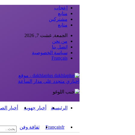
إعجاب
متابع
مشتركين
متابع
الجمعة, غشت 7, 2026
من نحن
اتصل بنا
سياسة الخصوصية
Français
dakhlaplus - موقع
اخباري متجدد على مدار الساعة
الرئيسية
أخبار جهوية
أخبار الص
fr
Français
ثقافة وفن