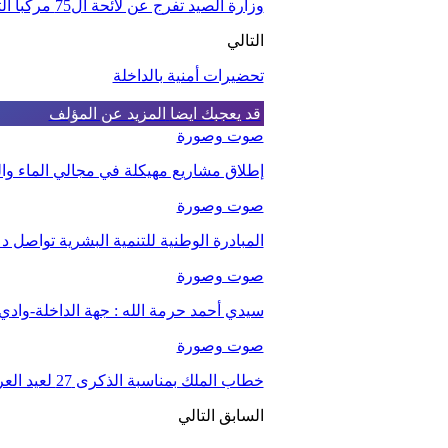
وزارة الصيد تفرج عن لائحة ال75 مركبا التي ستلج مصيدة التناوب برسم 2020
التالي
تحضيرات أمنية بالداخلة
قد يعجبك ايضا
المزيد عن المؤلف
صوت وصورة
إطلاق مشاريع مهيكلة في مجالي الماء والت
صوت وصورة
المبادرة الوطنية للتنمية البشرية تواصل د
صوت وصورة
سيدي أحمد حرمة الله : جهة الداخلة-واد
صوت وصورة
خطاب الملك بمناسبة الذكرى 27 لعيد العرش.
السابق
التالي