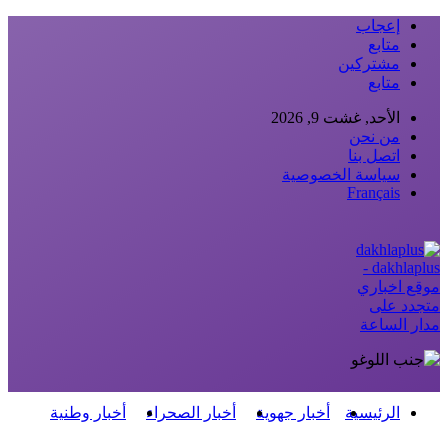
إعجاب
متابع
مشتركين
متابع
الأحد, غشت 9, 2026
من نحن
اتصل بنا
سياسة الخصوصية
Français
dakhlaplus -
موقع اخباري
متجدد على
مدار الساعة
الرئيسية
أخبار جهوية
أخبار الصحراء
أخبار وطنية