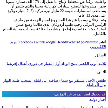
وأعلنت تركيا عن مخطط لإنتاج ما يصل إلى 175 ألف سيارة سنويا
ضمن مشروعها لتصنيع سيارات كهربائية محليا والذي ينتظر أن
يستقطب استثمارات بقيمة 22 مليار ليرة تركية (3 .7 مليار دولار)
على مدى 13 عاما.
وتم الإعلان رسميا عن هذا المشروع امس الجمعة من طرف
الرئيس التركي رجب طيب أردوغان الذي طالما وضع ضمن
استراتيجيته الاقتصادية إطلاق مشاريع لصناعة سيارات محلية الصنع
بالكامل.
انشر
Pinterest
WhatsApp
ReddIt
Google+
Twitter
Facebook
البريد
الإلكتروني
السابق
ثلاثية أيوب الكعبي تمنح الوداد أول انتصار في دوري أبطال إفريقيا
التالي
طقس الأحد : مستقر مع سماء صافية إلى قليلة السحب طيلة النهار
بجل المناطق
قد يعجبك ايضا
المزيد عن المؤلف
أخبار دولية
نواكشوط ترد على روسيا بخصوص تسلل مقاتلين ماليين إلى أراضيها