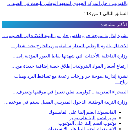
بالفيديو.. داخل المركز الجهوي للمعهد الوطني للبحث في الصيد…
السابق
التالي
1 من 118
الأكثر مشاهدة
نشرة إنذارية..موجة حر وطقس حار من اليوم الثلاثاء إلى الخميس…
الاحتفال باليوم الوطني للمغاربة المقيمين بالخارج تحت شعار…
وزارة الداخلية..الأحداث التي شهدتها نقاط العبور المؤدية إلى…
ارتفاع أسعار المواد البترولية.. إطلاق حصة إضافية جديدة من…
نشرة إنذارية..موجة حر وزخات رعدية مع تساقط البرد وهبات
رياح…
الصحراء المغربية .. كولومبيا تعلن تغييرا في موقفها وتعترف…
وزارة التربية الوطنية..الدخول المدرسي المقبل سیتم في موعده…
الفايسبوك
انضم إلينا على الفايسبوك
تويتر
انضم إلينا على تويتر
يوتيوب
انضم إلينا على اليوتيوب
الإنستغرام
انضم إلينا على الإنستغرام