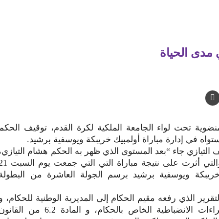
 مدى الحياة
منضوية تحت لواء الجامعة الملكية لكرة القدم، توقيف الحكم
تواه في إدارة مباراة أولمبيك خريبكة ويوسفية برشيد.
ف التيازي جاء “بعد المستوى الذي ظهر به الحكم هشام التيازي،
والأخطاء الجسيمة التي وقع فيها والتي أثرت على نتيجة مباراة التي التي جمعت 
ولمبيك خريبكة ويوسفية برشيد برسم الجولة العاشرة من البطولة
تقرير الذي رفعه مقيم الحكام إلى المديرية الوطنية للحكام، و
استنادا إلى سلم العقوبات و الإجراءات الانضباطية الخاص بالحكام، و المادة 6.2 من القان