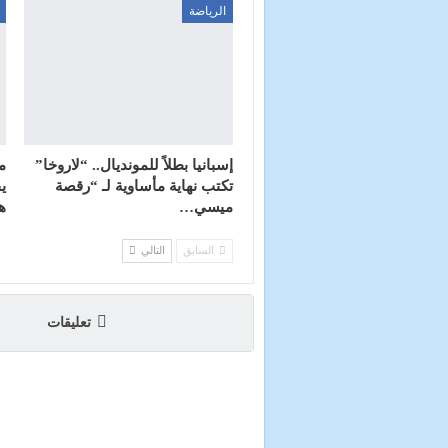
الرياضة
إسبانيا بطلاً للمونديال.. “لاروخا”
تكتب نهاية مأساوية لـ “رقصة
ي
ميسي…
هايت
السابق
التالي
تعليقات