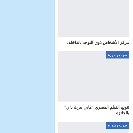
مركز الأشخاص ذوي التوحد بالداخلة.
صوت وصورة
تتويج الفيلم المصري “هابي بيرث داي”
بالجائزة…
صوت وصورة