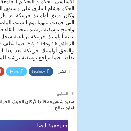
الأساسي للحكم و التحكيم للجامعة ا
الحكم هشام التيازي على مستوى الم
وكان فريق أولمبيك خريبكة قد فاز 
التي جمعت بينهما يوم السبت الما
عليه أولمبيك خريبكة برباعية سجل
الدقائق 26 و45+2 و52، فيما تكلف خالد صروخ بتوقيع الهدف الرابع (د54).
نقاط، فيما تراجع يوسفية برشيد للمركز ال15 ما قبل الأخير، وتوقف رصيد
Twitter
Facebook
انشر
السابق
سعيد شنقريحة قائدا لأركان الجيش الجزائ
لقايد صالح
قد يعجبك ايضا