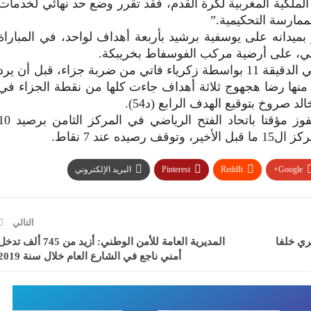
لملكية المغربية لكرة القدم، فقد تقرر وضع حد نهائي لخدمات
مارسة التحكيمية.”
بميدانه على يوسفية برشيد بأربعة أهداف لواحد، في المباراة
ضي، على أرضية مركب الفوسفاط بخريبكة.
وافتتح يوسفية برشيد نتيجة اللقاء في الدقيقة 11 بواسطة زكرياء فاتي من ضربة جزاء، قبل أن يرد
 منها رضا هجهوج ثلاثة أهداف جاءت كلها من نقطة الجزاء في
والتحق أولمبيك خريبكة بعد هذا الفوز مؤقتا باتحاد الفتح الرياضي في المركز الث
ه عند 7 نقاط.
Google+
ReddIt
Pinterest
البريد الإلكتروني
التالي
ري خلفا
المديرية العامة للأمن الوطني: أزيد من 745 ألف تدخ
أمني ناجع في الشارع العام خلال سنة 2019