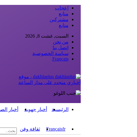
إعجاب
متابع
مشتركين
متابع
السبت, غشت 8, 2026
من نحن
اتصل بنا
سياسة الخصوصية
Français
dakhlaplus - موقع
اخباري متجدد على مدار الساعة
الرئيسية
أخبار جهوية
أخبار الص
fr
Français
ثقافة وفن