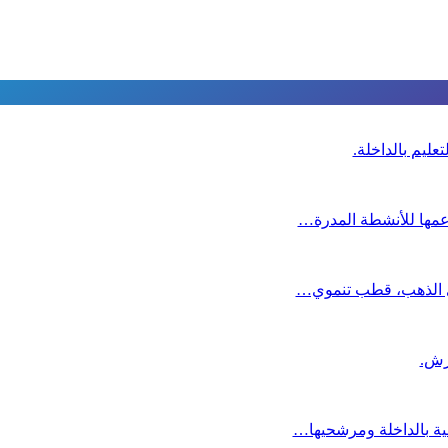
عليم بالداخلة.
دعمها للأنشطة المدرة…
دي الذهب، قطب تنموي…
عية بالداخلة ومرشحيها…