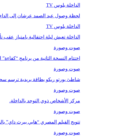
الداخلة بلوس TV
لحظة وصول عبد الصمد عرشان إلى الداخ
الداخلة بلوس TV
الداخلة تعيش ليلة احتفالية بامتياز عقب 
صوت وصورة
اختتام النسخة الثانية من برنامج “كفاءة” 
صوت وصورة
شاطئ بورتو ريكو بطاقة بريدية ترسم سحر
صوت وصورة
مركز الأشخاص ذوي التوحد بالداخلة.
صوت وصورة
تتويج الفيلم المصري “هابي بيرث داي” با
صوت وصورة