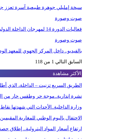
سبخة إمليلي جوهرة طبيعية آسرة تعزز جاذب
صوت وصورة
فعاليات الدورة 14 لمهرجان الداخلة الدولي للفيلم
صوت وصورة
بالفيديو.. داخل المركز الجهوي للمعهد ا
السابق
التالي
1 من 118
الأكثر مشاهدة
الطريق السريع تزنيت – الداخلة، الذي أ
نشرة إنذارية..موجة حر وطقس حار من الي
وزارة الداخلية..الأحداث التي شهدتها نقاط
الاحتفال باليوم الوطني للمغاربة المقيم
ارتفاع أسعار المواد البترولية.. إطلاق ح