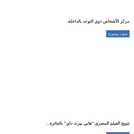
مركز الأشخاص ذوي التوحد بالداخلة.
صوت وصورة
تتويج الفيلم المصري “هابي بيرث داي” بالجائزة…