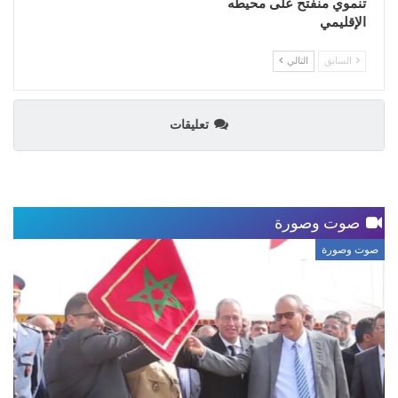
تنموي منفتح على محيطه
الإقليمي
السابق
التالي
تعليقات
صوت وصورة
صوت وصورة