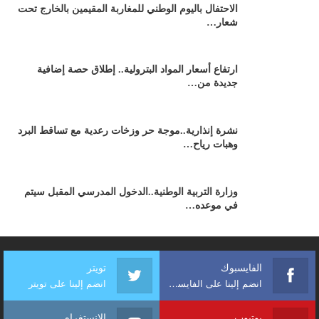
الاحتفال باليوم الوطني للمغاربة المقيمين بالخارج تحت
شعار…
ارتفاع أسعار المواد البترولية.. إطلاق حصة إضافية
جديدة من…
نشرة إنذارية..موجة حر وزخات رعدية مع تساقط البرد
وهبات رياح…
وزارة التربية الوطنية..الدخول المدرسي المقبل سیتم
في موعده…
الفايسبوك
تويتر
انضم إلينا على الفايسبوك
انضم إلينا على تويتر
يوتيوب
الإنستغرام