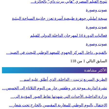
تتويج الفيلم المصري “هابي بيرث داي” بالجائزة…
صوت وصورة
سبخة إمليلي جوهرة طبيعية آسرة تعزز جاذبية السياحة البيئية
صوت وصورة
فعاليات الدورة 14 لمهرجان الداخلة الدولي للفيلم
صوت وصورة
بالفيديو.. داخل المركز الجهوي للمعهد الوطني للبحث في الصيد…
السابق
التالي
1 من 118
الأكثر مشاهدة
الطريق السريع تزنيت – الداخلة، الذي أطلق عليه إسم…
نشرة إنذارية..موجة حر وطقس حار من اليوم الثلاثاء إلى الخميس…
وزارة الداخلية..الأحداث التي شهدتها نقاط العبور المؤدية إلى…
الاحتفال باليوم الوطني للمغاربة المقيمين بالخارج تحت شعار…