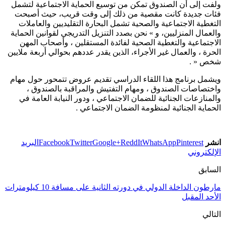
ولفت إلى أن الصندوق تمكن من توسيع الحماية الاجتماعية لتشمل
فئات جديدة كانت مقصية من ذلك إلى وقت قريب، حيث أصبحت
التغطية الاجتماعية والصحية تشمل البحارة التقليديين والعاملات
والعمال المنزليين، و » نحن بصدد التنزيل التدريجي لقوانين الحماية
الاجتماعية والتغطية الصحية لفائدة المستقلين ، وأصحاب المهن
الحرة ، والعمال غير الأجراء، الذين يقدر عددهم بحوالي أربعة ملايين
شخص « .
ويشمل برنامج هذا اللقاء الدراسي تقديم عروض تتمحور حول مهام
واختصاصات الصندوق ، ومهام التفتيش والمراقبة بالصندوق ،
والمنازعات الجنائية للضمان الاجتماعي ، ودور النيابة العامة في
الحماية الجنائية لمنظومة الضمان الاجتماعي .
انشر
Pinterest
WhatsApp
ReddIt
Google+
Twitter
Facebook
البريد
الإلكتروني
السابق
مارطون الداخلة الدولي في دورته الثانية على مسافة 10 كيلومترات
الأحد المقبل
التالي