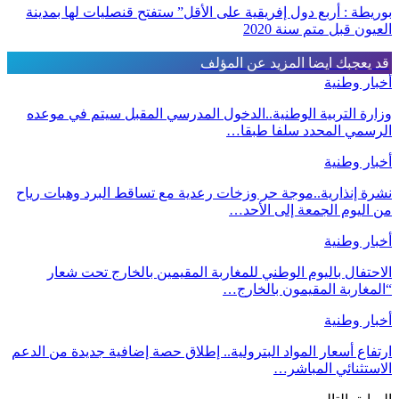
بوريطة : أربع دول إفريقية على الأقل” ستفتح قنصليات لها بمدينة
العيون قبل متم سنة 2020
قد يعجبك ايضا
المزيد عن المؤلف
أخبار وطنية
وزارة التربية الوطنية..الدخول المدرسي المقبل سیتم في موعده
الرسمي المحدد سلفا طبقا…
أخبار وطنية
نشرة إنذارية..موجة حر وزخات رعدية مع تساقط البرد وهبات رياح
من اليوم الجمعة إلى الأحد…
أخبار وطنية
الاحتفال باليوم الوطني للمغاربة المقيمين بالخارج تحت شعار
“المغاربة المقيمون بالخارج…
أخبار وطنية
ارتفاع أسعار المواد البترولية.. إطلاق حصة إضافية جديدة من الدعم
الاستثنائي المباشر…