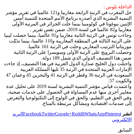
الداخلة بلوس :
حل المغرب في الرتبة الرابعة مغاربيا و121 عالميا في تقرير مؤشر
التنمية البشرية الذي أصدره برنامج الأمم المتحدة للتنمية أمس
الإثنين ببوغوتا في كولومبيا بينما حلت الجزائر في المرتبة الأولى
مغاربيا و82 عالميا في لسنة 2019، ضمن نفس تقرير .
وجاءت تونس في الرتبة الثانية مغاربيا و91 عالميا، بينما حصلت ليبيا
على الرتبة الثالثة في المنطقة المغاربية و110 عالميا، بينما تذيّلت
موريتانيا الترتيب المغاربي وحلت في الرتبة 161 عالميا.
وحصلت النرويج على الرتبة الأولى وسويسرا على الرتبة الثانية
ضمن هذا التصنيف الدولي الذي شمل 189 دولة.
واحتلت دول الخليج صدارة الدول العربية في هذا التصنيف، إذ جاءت
الإمارات العربية المتحدة في الرتبة 35 تليها المملكة العربية
السعودية في الرتبة 36 وقطر في الرتبة 41 والبحرين 45 وعمان 47
والكويت 57.
واعتمدت قياس مؤشر التنمية البشرية لسنة 2019 على تحليل عدة
معايير أخرى منها عدم المساواة في الحصول على خدمات صحية،
وفي الحق في التعليم، والحق في الولوج إلى التكنولوجيا والتعرض
إلى صدمات اقتصادية ومشاكل مرتبطة بالمناخ.
انشر
Pinterest
WhatsApp
ReddIt
Google+
Twitter
Facebook
البريد
الإلكتروني
السابق