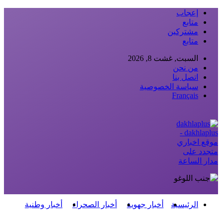
إعجاب
متابع
مشتركين
متابع
السبت, غشت 8, 2026
من نحن
اتصل بنا
سياسة الخصوصية
Français
dakhlaplus -
موقع اخباري
متجدد على
مدار الساعة
الرئيسية
أخبار جهوية
أخبار الصحراء
أخبار وطنية