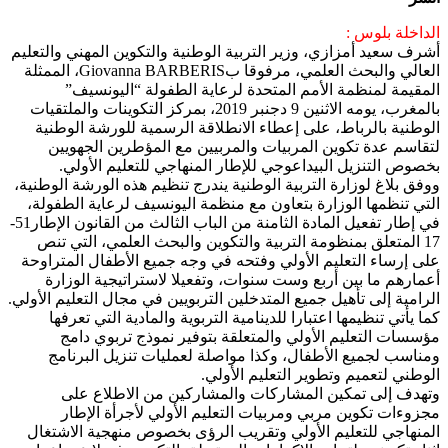
الداخلة بلوس :
أشرف سعيد أمزازي، وزير التربية الوطنية والتكوين المهني والتعليم
العالي والبحث العلمي، مرفوقا بGiovanna BARBERIS، الممثلة
المقيمة لمنظمة الأمم المتحدة لرعاية الطفولة “اليونسيف”
بالمغرب، يومه الاثنين 9 دجنبر 2019، بمركز التكوينات والملتقيات
الوطنية بالرباط، على إعطاء الانطلاقة الرسمية للورشة الوطنية
لتقاسم عدة تكوين المربيات والمربيين مع المؤطرين الجهويين
بخصوص التنزيل البيداعوجي للإطار المنهاجي للتعليم الأولي.
ووفق بلاغ لوزارة التربية الوطنية يندرج تنظيم هذه الورشة الوطنية،
التي تنظمها الوزارة بتعاون مع منظمة اليونسيف لرعاية الطفولة،
في إطار تفعيل المادة الثامنة من الباب الثالث من القانون الإطار51-
17 المتعلق بمنظومة التربية والتكوين والبحث العلمي، التي تنص
على إرساء التعليم الأولي وفتحه في وجه جميع الأطفال المتراوحة
أعمارهم ما بين أربع وست سنوات، وتفعيلا لاستراتيجية الوزارة
الرامية إلى تأهيل جميع المتدخلين التربويين في مجال التعليم الأولي.
كما يأتي تنظيمها اعتبارا للدينامية التربوية والمادية التي تعرفها
مؤسسات التعليم الأولي والمتعلقة بتوفير نموذج تربوي دامج
ومناسب لجميع الأطفال، وكذا مواصلة لعمليات تنزيل البرنامج
الوطني لتعميم وتطوير التعليم الأولي.
وتهدف إلى تمكين المشاركات والمشاركين من الاطلاع على
مجزوءات تكوين مربي ومربيات التعليم الأولي لأجرأة الإطار
المنهاجي للتعليم الأولي وتقريب الرؤى بخصوص منهجية الاشتغال