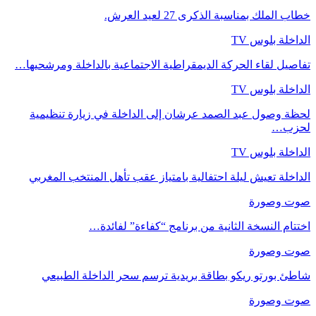
خطاب الملك بمناسبة الذكرى 27 لعيد العرش.
الداخلة بلوس TV
تفاصيل لقاء الحركة الديمقراطية الاجتماعية بالداخلة ومرشحيها…
الداخلة بلوس TV
لحظة وصول عبد الصمد عرشان إلى الداخلة في زيارة تنظيمية
لحزب…
الداخلة بلوس TV
الداخلة تعيش ليلة احتفالية بامتياز عقب تأهل المنتخب المغربي
صوت وصورة
اختتام النسخة الثانية من برنامج “كفاءة” لفائدة…
صوت وصورة
شاطئ بورتو ريكو بطاقة بريدية ترسم سحر الداخلة الطبيعي
صوت وصورة