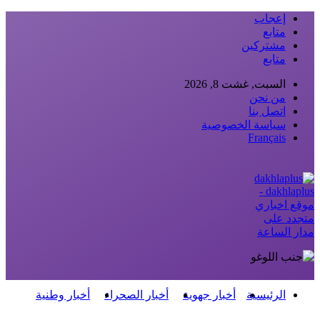
إعجاب
متابع
مشتركين
متابع
السبت, غشت 8, 2026
من نحن
اتصل بنا
سياسة الخصوصية
Français
dakhlaplus -
موقع اخباري
متجدد على
مدار الساعة
الرئيسية
أخبار جهوية
أخبار الصحراء
أخبار وطنية