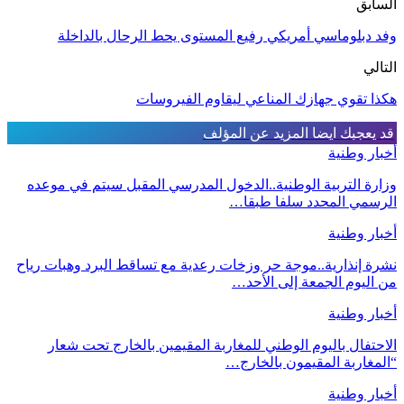
السابق
وفد دبلوماسي أمریكي رفیع المستوى یحط الرحال بالداخلة
التالي
هكذا تقوي جهازك المناعي ليقاوم الفيروسات
قد يعجبك ايضا
المزيد عن المؤلف
أخبار وطنية
وزارة التربية الوطنية..الدخول المدرسي المقبل سیتم في موعده
الرسمي المحدد سلفا طبقا…
أخبار وطنية
نشرة إنذارية..موجة حر وزخات رعدية مع تساقط البرد وهبات رياح
من اليوم الجمعة إلى الأحد…
أخبار وطنية
الاحتفال باليوم الوطني للمغاربة المقيمين بالخارج تحت شعار
“المغاربة المقيمون بالخارج…
أخبار وطنية