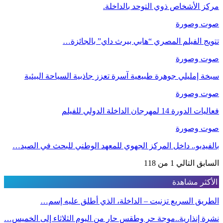
مركز الأشخاص ذوي التوحد بالداخلة.
صوت وصورة
تتويج الفيلم المصري “هابي بيرث داي” بالجائزة…
صوت وصورة
سبخة إمليلي جوهرة طبيعية آسرة تعزز جاذبية السياحة البيئية
صوت وصورة
فعاليات الدورة 14 لمهرجان الداخلة الدولي للفيلم
صوت وصورة
بالفيديو.. داخل المركز الجهوي للمعهد الوطني للبحث في الصيد…
السابق
التالي
1 من 118
الأكثر مشاهدة
الطريق السريع تزنيت – الداخلة، الذي أطلق عليه إسم…
نشرة إنذارية..موجة حر وطقس حار من اليوم الثلاثاء إلى الخميس…