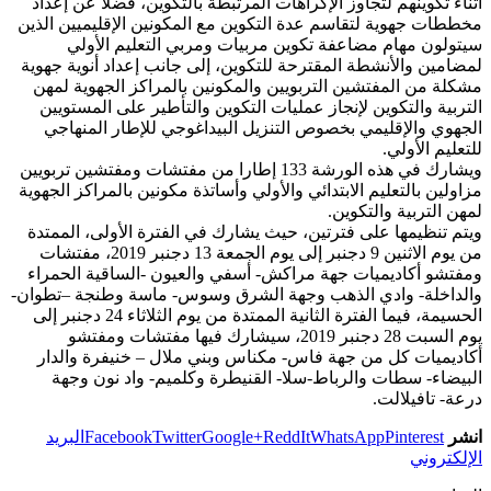
اثناء تكوينهم لتجاوز الإكراهات المرتبطة بالتكوين، فضلا عن إعداد
مخططات جهوية لتقاسم عدة التكوين مع المكونين الإقليميين الذين
سيتولون مهام مضاعفة تكوين مربيات ومربي التعليم الأولي
لمضامين والأنشطة المقترحة للتكوين، إلى جانب إعداد أنوية جهوية
مشكلة من المفتشين التربويين والمكونين بالمراكز الجهوية لمهن
التربية والتكوين لإنجاز عمليات التكوين والتأطير على المستويين
الجهوي والإقليمي بخصوص التنزيل البيداغوجي للإطار المنهاجي
للتعليم الأولي.
ويشارك في هذه الورشة 133 إطارا من مفتشات ومفتشين تربويين
مزاولين بالتعليم الابتدائي والأولي وأساتذة مكونين بالمراكز الجهوية
لمهن التربية والتكوين.
ويتم تنظيمها على فترتين، حيث يشارك في الفترة الأولى، الممتدة
من يوم الاثنين 9 دجنبر إلى يوم الجمعة 13 دجنبر 2019، مفتشات
ومفتشو أكاديميات جهة مراكش- أسفي والعيون -الساقية الحمراء
والداخلة- وادي الذهب وجهة الشرق وسوس- ماسة وطنجة –تطوان-
الحسيمة، فيما الفترة الثانية الممتدة من يوم الثلاثاء 24 دجنبر إلى
يوم السبت 28 دجنبر 2019، سيشارك فيها مفتشات ومفتشو
أكاديميات كل من جهة فاس- مكناس وبني ملال – خنيفرة والدار
البيضاء- سطات والرباط-سلا- القنيطرة وكلميم- واد نون وجهة
درعة- تافيلالت.
انشر
Pinterest
WhatsApp
ReddIt
Google+
Twitter
Facebook
البريد
الإلكتروني