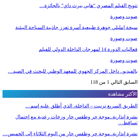
تتويج الفيلم المصري “هابي بيرث داي” بالجائزة…
صوت وصورة
سبخة إمليلي جوهرة طبيعية آسرة تعزز جاذبية السياحة البيئية
صوت وصورة
فعاليات الدورة 14 لمهرجان الداخلة الدولي للفيلم
صوت وصورة
بالفيديو.. داخل المركز الجهوي للمعهد الوطني للبحث في الصيد…
السابق
التالي
1 من 118
الأكثر مشاهدة
الطريق السريع تزنيت – الداخلة، الذي أطلق عليه إسم…
نشرة إنذارية..موجة حر وطقس حار وزخات رعدية مع احتمال
تساقط…
نشرة إنذارية..موجة حر وطقس حار من اليوم الثلاثاء إلى الخميس…