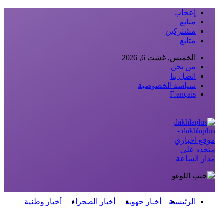
إعجاب
متابع
مشتركين
متابع
الخميس, غشت 6, 2026
من نحن
اتصل بنا
سياسة الخصوصية
Français
dakhlaplus -
موقع اخباري
متجدد على
مدار الساعة
الرئيسية
أخبار جهوية
أخبار الصحراء
أخبار وطنية