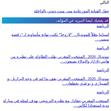
التالي
حفل الفنانة الموريتانية منى منت دندني بالداخلة
قد يعجبك ايضا
المزيد عن المؤلف
الرياضة
إسبانيا بطلاً للمونديال.. “لاروخا” تكتب نهاية مأساوية لـ “رقصة
ميسي…
الرياضة
مونديال 2026 ..المنتخب المغربي يقلب الطاولة على نظيره من
هايتي (4-2)، والبدلاء يصنعون…
الرياضة
مونديال 2026 ..المنتخب المغربي يقف ندا لند في وجه البرازيل ،و
الصيباري و بوعدي يخطفان…
الرياضة
المنتخب المغربي يتعادل مع نظيره النرويجي بهدف لمثله في مباراة
ودية استعدادا لكأس…