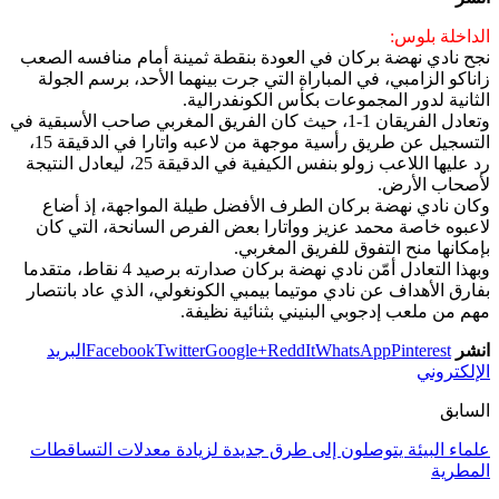
الداخلة بلوس:
نجح نادي نهضة بركان في العودة بنقطة ثمينة أمام منافسه الصعب
زاناكو الزامبي، في المباراة التي جرت بينهما الأحد، برسم الجولة
الثانية لدور المجموعات بكأس الكونفدرالية.
وتعادل الفريقان 1-1، حيث كان الفريق المغربي صاحب الأسبقية في
التسجيل عن طريق رأسية موجهة من لاعبه واتارا في الدقيقة 15،
رد عليها اللاعب زولو بنفس الكيفية في الدقيقة 25، ليعادل النتيجة
لأصحاب الأرض.
وكان نادي نهضة بركان الطرف الأفضل طيلة المواجهة، إذ أضاع
لاعبوه خاصة محمد عزيز وواتارا بعض الفرص السانحة، التي كان
بإمكانها منح التفوق للفريق المغربي.
وبهذا التعادل أمّن نادي نهضة بركان صدارته برصيد 4 نقاط، متقدما
بفارق الأهداف عن نادي موتيما بيمبي الكونغولي، الذي عاد بانتصار
مهم من ملعب إدجوبي البنيني بثنائية نظيفة.
انشر
Pinterest
WhatsApp
ReddIt
Google+
Twitter
Facebook
البريد
الإلكتروني
السابق
علماء البيئة يتوصلون إلى طرق جديدة لزيادة معدلات التساقطات
المطرية