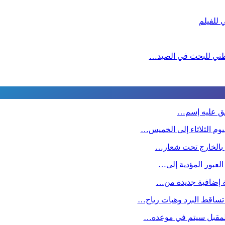
لوطني للبحث في الصيد…
طلق عليه إسم…
وم الثلاثاء إلى الخميس…
ين بالخارج تحت شعار…
 العبور المؤدية إلى…
صة إضافية جديدة من…
تساقط البرد وهبات رياح…
 المقبل سیتم في موعده…