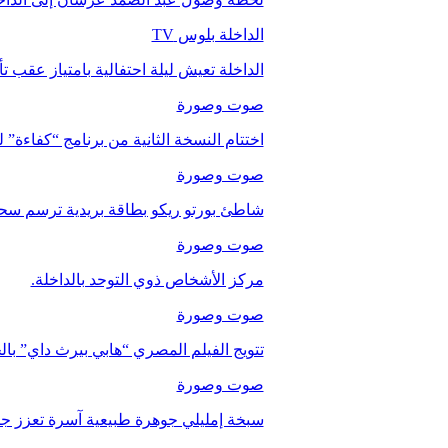
الداخلة بلوس TV
الداخلة تعيش ليلة احتفالية بامتياز عقب 
صوت وصورة
اختتام النسخة الثانية من برنامج “كفاءة” 
صوت وصورة
شاطئ بورتو ريكو بطاقة بريدية ترسم سحر
صوت وصورة
مركز الأشخاص ذوي التوحد بالداخلة.
صوت وصورة
تتويج الفيلم المصري “هابي بيرث داي” با
صوت وصورة
سبخة إمليلي جوهرة طبيعية آسرة تعزز جاذب