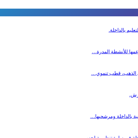
عليم بالداخلة.
دعمها للأنشطة المدرة…
دي الذهب، قطب تنموي…
عية بالداخلة ومرشحيها…
لة في زيارة تنظيمية لحزب…