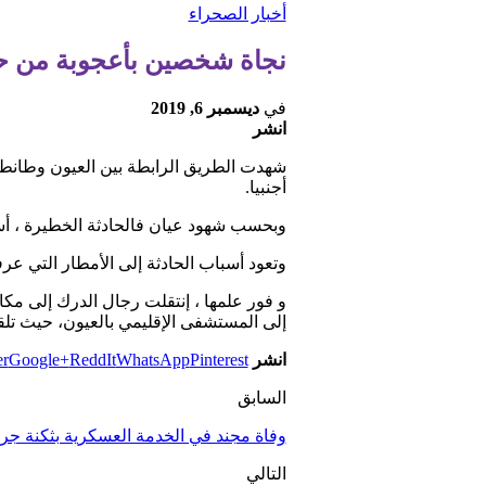
أخبار الصحراء
نجاة شخصين بأعجوبة من حا
في
ديسمبر 6, 2019
انشر
شهدت الطريق الرابطة بين العيون وطانط
أجنبيا.
وبحسب شهود عيان فالحادثة الخطيرة ، أ
وتعود أسباب الحادثة إلى الأمطار التي ع
و فور علمها ، إنتقلت رجال الدرك إلى مكا
إلى المستشفى الإقليمي بالعيون، حيث تلقي
انشر
Pinterest
WhatsApp
ReddIt
Google+
er
السابق
وفاة مجند في الخدمة العسكرية بثكنة ج
التالي