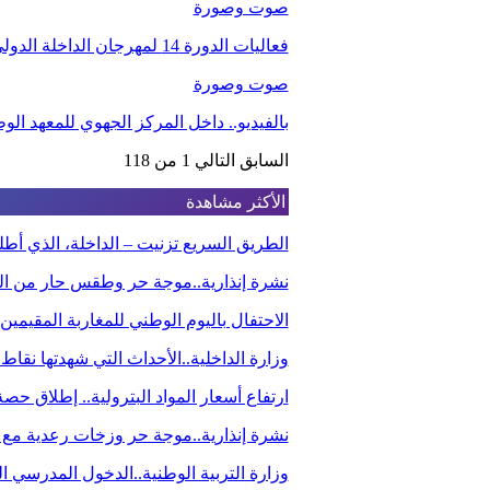
صوت وصورة
فعاليات الدورة 14 لمهرجان الداخلة الدولي للفيلم
صوت وصورة
بالفيديو.. داخل المركز الجهوي للمعهد ا
السابق
التالي
1 من 118
الأكثر مشاهدة
الطريق السريع تزنيت – الداخلة، الذي أ
نشرة إنذارية..موجة حر وطقس حار من الي
الاحتفال باليوم الوطني للمغاربة المقيم
وزارة الداخلية..الأحداث التي شهدتها نقاط
ارتفاع أسعار المواد البترولية.. إطلاق ح
نشرة إنذارية..موجة حر وزخات رعدية مع 
وزارة التربية الوطنية..الدخول المدرسي