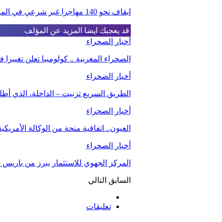
إيقاف نحو 140 مهاجرا غير شرعي في المياه الإقليمية الموريتانية
قد يعجبك ايضا
المزيد عن المؤلف
أخبار الصحراء
الصحراء المغربية .. كولومبيا تعلن تغيير
أخبار الصحراء
الطريق السريع تزنيت – الداخلة، الذي أط
أخبار الصحراء
العيون.. اتفاقية منحة من الوكالة الأمريك
أخبار الصحراء
المركز الجهوي للاستثمار يبرز من باريس م
السابق
التالي
تعليقات