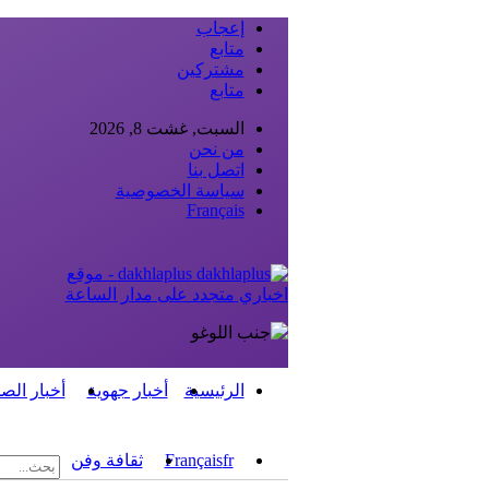
إعجاب
متابع
مشتركين
متابع
السبت, غشت 8, 2026
من نحن
اتصل بنا
سياسة الخصوصية
Français
dakhlaplus - موقع
اخباري متجدد على مدار الساعة
الرئيسية
أخبار جهوية
أخبار الص
fr
Français
ثقافة وفن