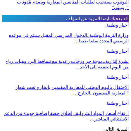
اليوتيوب يستجيب لطلبات المتابعين المغاربة ويصدم مُدونات
“روتيني”
قد يعجبك ايضا
المزيد عن المؤلف
أخبار وطنية
وزارة التربية الوطنية..الدخول المدرسي المقبل سیتم في موعده
الرسمي المحدد سلفا طبقا…
أخبار وطنية
نشرة إنذارية..موجة حر وزخات رعدية مع تساقط البرد وهبات رياح
من اليوم الجمعة إلى الأحد…
أخبار وطنية
الاحتفال باليوم الوطني للمغاربة المقيمين بالخارج تحت شعار
“المغاربة المقيمون بالخارج…
أخبار وطنية
ارتفاع أسعار المواد البترولية.. إطلاق حصة إضافية جديدة من الدعم
الاستثنائي المباشر…
السابق
التالي