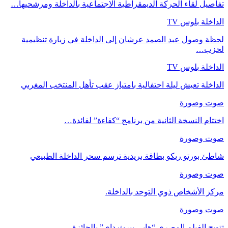
تفاصيل لقاء الحركة الديمقراطية الاجتماعية بالداخلة ومرشحيها…
الداخلة بلوس TV
لحظة وصول عبد الصمد عرشان إلى الداخلة في زيارة تنظيمية
لحزب…
الداخلة بلوس TV
الداخلة تعيش ليلة احتفالية بامتياز عقب تأهل المنتخب المغربي
صوت وصورة
اختتام النسخة الثانية من برنامج “كفاءة” لفائدة…
صوت وصورة
شاطئ بورتو ريكو بطاقة بريدية ترسم سحر الداخلة الطبيعي
صوت وصورة
مركز الأشخاص ذوي التوحد بالداخلة.
صوت وصورة
تتويج الفيلم المصري “هابي بيرث داي” بالجائزة…