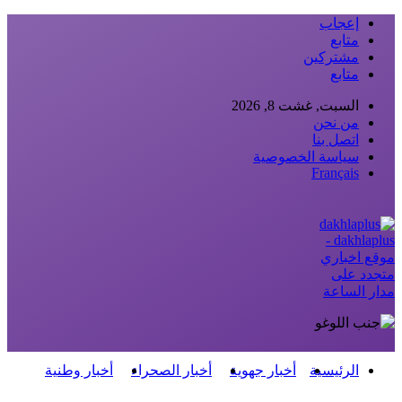
إعجاب
متابع
مشتركين
متابع
السبت, غشت 8, 2026
من نحن
اتصل بنا
سياسة الخصوصية
Français
dakhlaplus -
موقع اخباري
متجدد على
مدار الساعة
الرئيسية
أخبار جهوية
أخبار الصحراء
أخبار وطنية