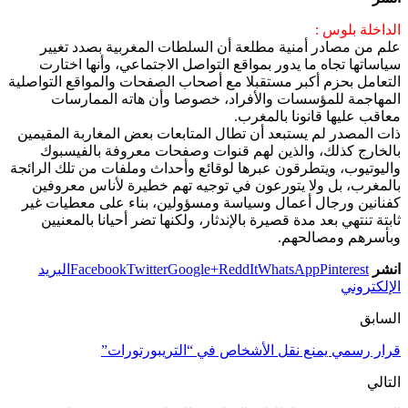
الداخلة بلوس :
علم من مصادر أمنية مطلعة أن السلطات المغربية بصدد تغيير
سياساتها تجاه ما يدور بمواقع التواصل الاجتماعي، وأنها اختارت
التعامل بحزم أكبر مستقبلا مع أصحاب الصفحات والمواقع التواصلية
المهاجمة للمؤسسات والأفراد، خصوصا وأن هاته الممارسات
معاقب عليها قانونا بالمغرب.
ذات المصدر لم يستبعد أن تطال المتابعات بعض المغاربة المقيمين
بالخارج كذلك، والذين لهم قنوات وصفحات معروفة بالفيسبوك
واليوتيوب، ويتطرقون عبرها لوقائع وأحداث وملفات من تلك الرائجة
بالمغرب، بل ولا يتورعون في توجيه تهم خطيرة لأناس معروفين
كفنانين ورجال أعمال وسياسة ومسؤولين، بناء على معطيات غير
ثابتة تنتهي بعد مدة قصيرة بالإندثار، ولكنها تضر أحيانا بالمعنيين
وبأسرهم ومصالحهم.
انشر
Pinterest
WhatsApp
ReddIt
Google+
Twitter
Facebook
البريد
الإلكتروني
السابق
قرار رسمي يمنع نقل الأشخاص في “التريبورتورات”
التالي