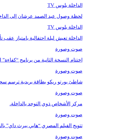
الداخلة بلوس TV
لحظة وصول عبد الصمد عرشان إلى الداخ
الداخلة بلوس TV
الداخلة تعيش ليلة احتفالية بامتياز عقب 
صوت وصورة
اختتام النسخة الثانية من برنامج “كفاءة” 
صوت وصورة
شاطئ بورتو ريكو بطاقة بريدية ترسم سحر
صوت وصورة
مركز الأشخاص ذوي التوحد بالداخلة.
صوت وصورة
تتويج الفيلم المصري “هابي بيرث داي” با
صوت وصورة