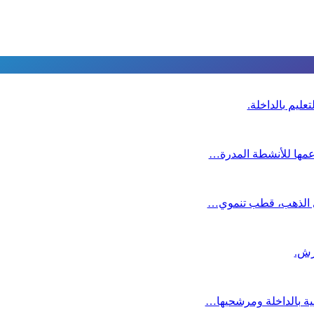
عليم بالداخلة.
دعمها للأنشطة المدرة…
دي الذهب، قطب تنموي…
عية بالداخلة ومرشحيها…