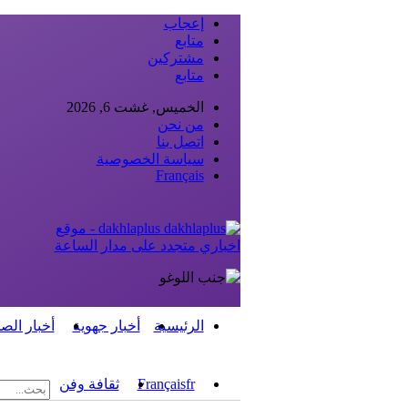
إعجاب
متابع
مشتركين
متابع
الخميس, غشت 6, 2026
من نحن
اتصل بنا
سياسة الخصوصية
Français
dakhlaplus - موقع
اخباري متجدد على مدار الساعة
الرئيسية
أخبار جهوية
أخبار الص
fr
Français
ثقافة وفن