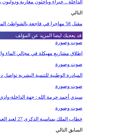
الداخلة .. خبراء وباحثون مغاربة ودوليون 
التالي
مقتل 58 مهاجرا في فاجعة بالشواطئ الموريتانية
قد يعجبك ايضا
المزيد عن المؤلف
صوت وصورة
إطلاق مشاريع مهيكلة في مجالي الماء والت
صوت وصورة
المبادرة الوطنية للتنمية البشرية تواصل د
صوت وصورة
سيدي أحمد حرمة الله : جهة الداخلة-واد
صوت وصورة
خطاب الملك بمناسبة الذكرى 27 لعيد العرش.
السابق
التالي