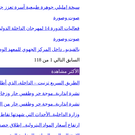
سبخة إمليلي جوهرة طبيعية آسرة تعزز جاذب
صوت وصورة
فعاليات الدورة 14 لمهرجان الداخلة الدولي للفيلم
صوت وصورة
بالفيديو.. داخل المركز الجهوي للمعهد ا
السابق
التالي
1 من 118
الأكثر مشاهدة
الطريق السريع تزنيت – الداخلة، الذي أ
نشرة إنذارية..موجة حر وطقس حار وزخا
نشرة إنذارية..موجة حر وطقس حار من الي
وزارة الداخلية..الأحداث التي شهدتها نقاط
ارتفاع أسعار المواد البترولية.. إطلاق ح