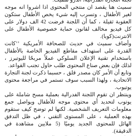
سميث هنا يقصد ان منتجي المحتوى اذا اشروا انه موجه
لغير الأطفال ، وتسرب إليه شيء يخص الأطفال ستكون
العقوبة ثقيلة ، كما أن اللجنة فرضت 42 الف دولار على
كل فيديو مخالف لقانون حماية خصوصية الأطفال على
الانترنت(كوبا).
وأضاف سميث في حديث للصحافة الأمريكية ’’كانت
القدرة على استهداف مقاطع الفيديو الخاصة بالأطفال
باستخدام تقنية الإعلان السلوكي عملاً مربحًا لليوتبرز ،
لذلك فإن بعض صناع المحتوى طلب حاول تجنب القواعد.
وتابع أن الأمر كان مصدر قلق ، حسبما ذكرت لجنة التجارة
الاتحادية ، ولهذا السبب سوف تستمر في مراجعة محتوى
يوتيوب.
وينتظر ان تقوم اللجنة الفدرالية بعملية مسح شاملة على
يوتوب لتحديد أي محتوى موجه للأطفال ويواصل جمع
معلومات التعريف الشخصية. لكنها لم توضح كيف ستقوم
بهذه العملية ، على المستوى التقني ، في ظل التدفق
الهائل للمحتوى الجديد يوميًا (5 ملايين مشاهدة في
الدقيقة).