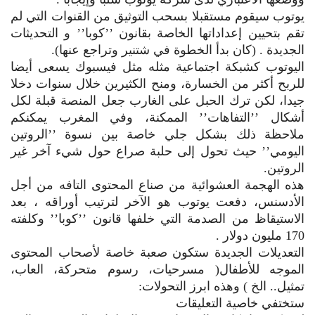
يوتوب سيقوم مستقبلا بسحب التوثيق من القنوات التي لم
تقم بتحيين إعداداتها الخاصة بقانون ’’كوبا’’ و التحديثات
الجديدة . (كان بدأ الخطوة في شتنير وتراجع عنها).
اليوتوب كشبكة اجتماعية مثله مثل فيسبوك يسعى أيضا
للربح أكثر من الخسارة، ومنح الكثيرين خلال سنوات دخلا
جيدا، لكن ترك الحبل على الغارب جعل المنصة قبلة لكل
أشكال ’’التفاهات’’ الممكنة، وفي المغرب يمكنكم
ملاحظة ذلك بشكل جلي خاصة بين نسوة ’’الروتين
اليومي’’ حيث تحول إلى حلبة صراع حول شيء آخر غير
الروتين.
هذه الهجمة العشوائية من صناع المحتوى التافه من أجل
الأدسنس، دفعت يوتوب هو الآخر لترتيب أوراقه ، بعد
الاستيقاظ من الصدمة التي خلفها قانون ’’كوبا’’ وكلفته
170 مليون دولار .
التعديلات الجديدة ستكون صعبة خاصة لأصحاب المحتوى
الموجه للأطفال( مسرحيات، رسوم متحركة، العاب،
تمثيل.. الخ ) وهذه ابرز التحولات:
ستختفي خاصية التعليقات