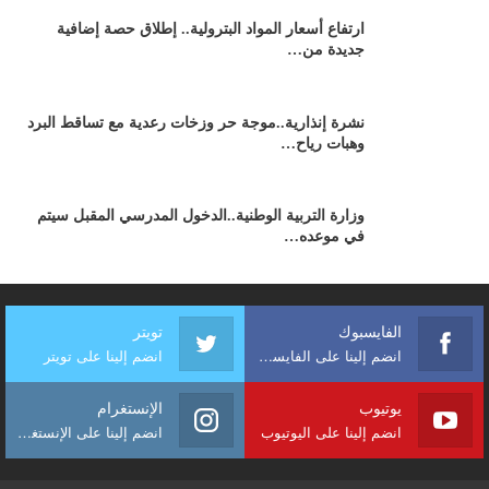
ارتفاع أسعار المواد البترولية.. إطلاق حصة إضافية
جديدة من…
نشرة إنذارية..موجة حر وزخات رعدية مع تساقط البرد
وهبات رياح…
وزارة التربية الوطنية..الدخول المدرسي المقبل سیتم
في موعده…
الفايسبوك
تويتر
انضم إلينا على الفايسبوك
انضم إلينا على تويتر
يوتيوب
الإنستغرام
انضم إلينا على اليوتيوب
انضم إلينا على الإنستغرام