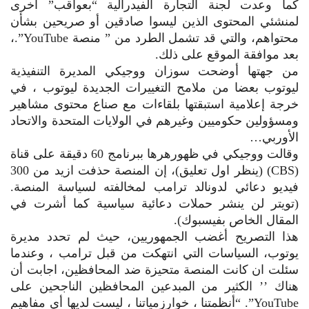
كما وعدت لجنة التجارة الفيدرالية “بعواقب” أخرى
لمنشئي المحتوى الذين ليسوا صادقين أو صريحين بشأن
محتواهم، والتي قد تشمل الطرد من ” منصة YouTube”.،
بعد موافقة الموقع على ذلك.
من جهتها أوضحت سوزان ووجيكي المديرة التنفيذية
ليوتوب بعضا من ملامح التغييرات الجديدة ليوتوب ، في
خرجة إعلامية استبقتها بلقاءات مع صناع محتوى مشاهير
ومسؤولين حكوميين وغيرهم في الولايات المتحدة والاتحاد
الأوربي…
وقالت ووجيكي في ظهورهرها ببرنامج 60 دقيقة على قناة
(CBS) (ينظر اول تعليق)، إن المنصة حذفت ازيد من 300
فيديو دعائي لدونالد ترامب لمخالفته لسياسة المنصة.
(تويتر لن ينشر حملات دعائية سياسية كما أشرت في
المقال الخاص بفيسبوك).
هذا التصريح أغضب الجمهوريين، حيث لم تحدد مديرة
يوتوب، السياسات التي انتهكت من قبل ترامب ، وعندما
سئلت ان كانت المنصة متحيزة ضد المحافظين، اجابت أن
هناك ’’ الكثير من المبدعين المحافظين الناجحين على
YouTube”. “أنظمتنا ، خوارزمياتنا ، ليست لديها أي مفاهيم