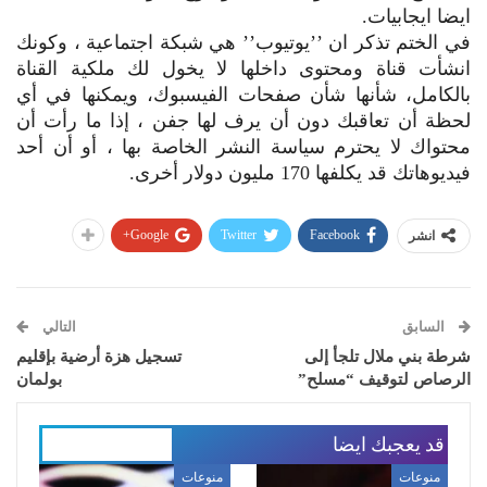
ايضا ايجابيات.
في الختم تذكر ان ’’يوتيوب’’ هي شبكة اجتماعية ، وكونك
انشأت قناة ومحتوى داخلها لا يخول لك ملكية القناة
بالكامل، شأنها شأن صفحات الفيسبوك، ويمكنها في أي
لحظة أن تعاقبك دون أن يرف لها جفن ، إذا ما رأت أن
محتواك لا يحترم سياسة النشر الخاصة بها ، أو أن أحد
فيديوهاتك قد يكلفها 170 مليون دولار أخرى.
Google+
Twitter
Facebook
انشر
السابق
التالي
شرطة بني ملال تلجأ إلى
تسجيل هزة أرضية بإقليم
الرصاص لتوقيف “مسلح”
بولمان
قد يعجبك ايضا
المزيد عن المؤلف
منوعات
منوعات