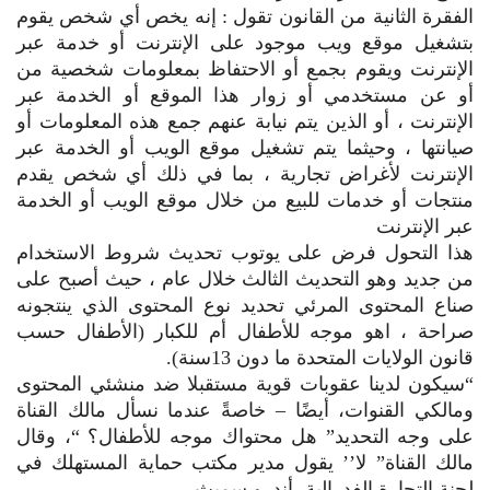
الفقرة الثانية من القانون تقول : إنه يخص أي شخص يقوم
بتشغيل موقع ويب موجود على الإنترنت أو خدمة عبر
الإنترنت ويقوم بجمع أو الاحتفاظ بمعلومات شخصية من
أو عن مستخدمي أو زوار هذا الموقع أو الخدمة عبر
الإنترنت ، أو الذين يتم نيابة عنهم جمع هذه المعلومات أو
صيانتها ، وحيثما يتم تشغيل موقع الويب أو الخدمة عبر
الإنترنت لأغراض تجارية ، بما في ذلك أي شخص يقدم
منتجات أو خدمات للبيع من خلال موقع الويب أو الخدمة
عبر الإنترنت
هذا التحول فرض على يوتوب تحديث شروط الاستخدام
من جديد وهو التحديث الثالث خلال عام ، حيث أصبح على
صناع المحتوى المرئي تحديد نوع المحتوى الذي ينتجونه
صراحة ، اهو موجه للأطفال أم للكبار (الأطفال حسب
قانون الولايات المتحدة ما دون 13سنة).
“سيكون لدينا عقوبات قوية مستقبلا ضد منشئي المحتوى
ومالكي القنوات، أيضًا – خاصةً عندما نسأل مالك القناة
على وجه التحديد” هل محتواك موجه للأطفال؟ “، وقال
مالك القناة” لا’’ يقول مدير مكتب حماية المستهلك في
لجنة التجارة الفدرالية، أندرو سميث.