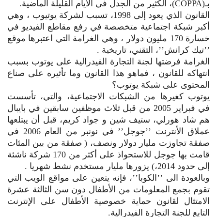
بـ(COPPA)، الكثير من الجدل في الأيام القليلة الماضية.
القانون الذي يعود إلى 1998، تسبب لشركة يوتيوب ، وهي
أكبر شبكة اجتماعية متخصصة في رفع مقاطع الفيديو في
خسارة 170 مليون دولار ، وهي الغرامة التي اعتبرها موقع
’’تيك كرانش’’، التقني، تاريخية .
الغرامة فرضتها لجنة التجارة الفيدرالية على يوتوب بسبب
انتهاكه للقانون ، فماهو هذا القانون وما تأثيره على صناع
المحتوى على شبكة يوتوب؟
يوتوب كغيرها من الشبكات الاجتماعية، والتي، تأسست
في فبراير 2005 من قبل ثلاث موظفين سابقين في بايبال
هم شاد هورلي، ستيف شين و جواد كريم، قبل أن يبتلعها
عملاق الأنترنت ’’جوجل’’ في نونبر من العام 2006 في
صفقة تجاوزت مليار دولار ونصف، ( صفقة من بين المئات
قامت بها جوجل للاستحواذ على أكثر من 170 شركة ناشئة
إلى حدود 2014،) يزورها مليار مستخدم نشط شهريا .
وبالعودة الى ’’الكوبا’’، فإنه يتعين على مواقع الويب التي
تقوم بجمع المعلومات من الأطفال دون سن الثالثة عشرة
الامتثال لقانون حماية خصوصية الأطفال على الإنترنت
التابع للجنة التجارة الفيدرالية.