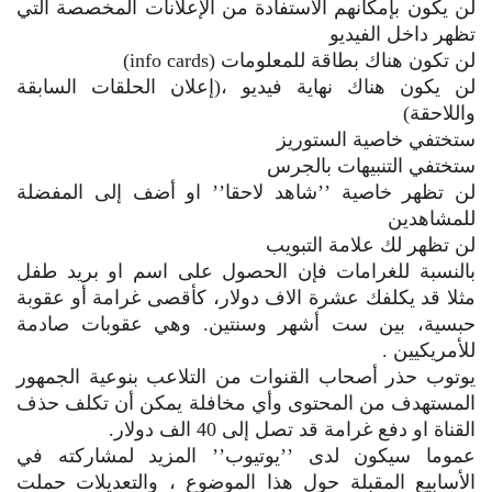
لن يكون بإمكانهم الاستفادة من الإعلانات المخصصة التي
تظهر داخل الفيديو
لن تكون هناك بطاقة للمعلومات (info cards)
لن يكون هناك نهاية فيديو ،(إعلان الحلقات السابقة
واللاحقة)
ستختفي خاصية الستوريز
ستختفي التنبيهات بالجرس
لن تظهر خاصية ’’شاهد لاحقا’’ او أضف إلى المفضلة
للمشاهدين
لن تظهر لك علامة التبويب
بالنسبة للغرامات فإن الحصول على اسم او بريد طفل
مثلا قد يكلفك عشرة الاف دولار، كأقصى غرامة أو عقوبة
حبسية، بين ست أشهر وسنتين. وهي عقوبات صادمة
للأمريكيين .
يوتوب حذر أصحاب القنوات من التلاعب بنوعية الجمهور
المستهدف من المحتوى وأي مخافلة يمكن أن تكلف حذف
القناة او دفع غرامة قد تصل إلى 40 الف دولار.
عموما سيكون لدى ’’يوتيوب’’ المزيد لمشاركته في
الأسابيع المقبلة حول هذا الموضوع ، والتعديلات حملت