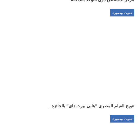
صوت وصورة
تتويج الفيلم المصري “هابي بيرث داي” بالجائزة…
صوت وصورة