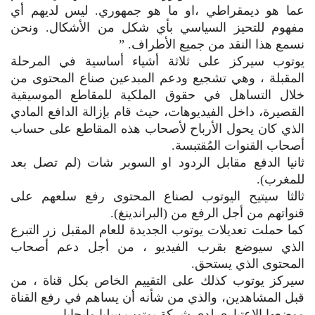
عما هو ديمقراطي ،او ما هو جمهوري. ليس لديهم أي
مفهوم للتحيز السياسي بأي شكل من الأشكال. ونحن
نسمع هذا النقد من جميع الأطراف. ”
يوتوب سيركز على ثلاثة أشياء أساسية في المرحلة
المقبلة ، وهي تشجيع ودعم المبدعين صناع المحتوى من
خلال التساهل في حقوق الملكية للمقاطع الموسيقية
القصيرة، داخل الفيديوهات، حيث قام بإزالة الدافع المادي
الذي كان يحول الأرباح لأصحاب هذه المقاطع على حساب
أصحاب القنوات المُقتبسة.
ثانيا الدفع مقابل الردود او السوبر شات (لم تصل بعد
للمغرب).
ثالثا سيتيح اليوتوب لصناع المحتوى رفع سلعهم على
قنواتهم من أجل الرفع من (البراندينغ).
كما حملت تعديلات يوتوب الجديدة للعام المقبل زر التبرع
الذي سيوضع بقرب الفيديو ، من أجل دعم أصحاب
المحتوى الذي يستحق.
سيركز يوتوب كذلك على التقييم الخاص بكل قناة ، من
قبل المشاهدين، والذي من شأنه أن يساهم في رفع القناة
ووضعها الاعتباري لدى شركة يوتوب سلبا وإيجابا .