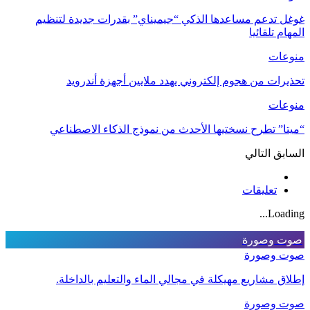
غوغل تدعم مساعدها الذكي “جيميناي” بقدرات جديدة لتنظيم
المهام تلقائيا
منوعات
تحذيرات من هجوم إلكتروني يهدد ملايين أجهزة أندرويد
منوعات
“ميتا” تطرح نسختيها الأحدث من نموذج الذكاء الاصطناعي
السابق
التالي
تعليقات
Loading...
صوت وصورة
صوت وصورة
إطلاق مشاريع مهيكلة في مجالي الماء والتعليم بالداخلة.
صوت وصورة