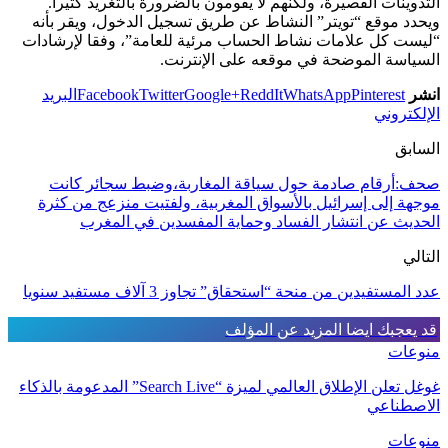
التدوينات القصيرة، ولكنهم لا يقومون بالضرورة بالتغريد كثيرا.
ويحدد موقع “تويتر” النشاط عن طريق تسجيل الدخول، ويقر بأنه
“ليست كل علامات نشاط الحساب مرئية للعامة”، وفقا لإرشادات
السياسة الموضحة في موقعه على الإنترنت.
انشر
Pinterest
WhatsApp
ReddIt
Google+
Twitter
Facebook
البريد
الإلكتروني
السابق
صحف:أرقام صادمة حول سياقة المغاربة،وضبط سجائر كانت
موجهة إلى إسرائيل بالأسواق المغربية، ولفتيت منزعج من كثرة
الحديث عن انتشار الفساد وحماية المفسدين في المغرب
التالي
عدد المستفيدين من منحة “استحقاق” تجاوز 3 آلاف مستفيد سنويا
قد يعجبك ايضا
المزيد عن المؤلف
منوعات
غوغل تعلن الإطلاق العالمي لميزة “Search Live” المدعومة بالذكاء
الاصطناعي
منوعات