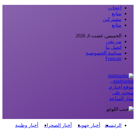
إعجاب
متابع
مشتركين
متابع
الخميس, غشت 6, 2026
من نحن
اتصل بنا
سياسة الخصوصية
Français
dakhlaplus -
موقع اخباري
متجدد على
مدار الساعة
الرئيسية
أخبار جهوية
أخبار الصحراء
أخبار وطنية