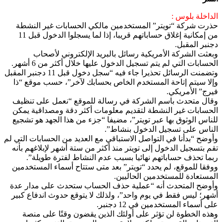
الداخلة بلوس :
حذرت شركة “تويتر” المستخدمين مالكي الحسابات غير النشطة
من إمكانية إغلاق حساباتهم قريبا، إذا لما يسجلوا الدخول قبل 11
دجنبر المقبل.
وبعثت الشركة الأمريكية رسائل بالبريد الإلكتروني لأصحاب
الحسابات التي لم يتم تسجيل الدخول عليها خلال أكثر من 6 أشهر.
وتضمنت الرسائل تحذيرا جاء فيه “سجل دخول قبل 11 دجنبر المقبل
وإلا سيتم إتاحة المستخدم الخاص بحسابك لآخر”، حسب موقع “ذا
فيرج” الأمريكي.
وقال متحدث باسم الشركة في رسالة للموقع “نعمل على تنظيف
الحسابات غير النشطة لتقديم معلومات أكثر دقة ومصداقية يمكن
للناس الوثوق بها عبر تويتر”، مضيفا “جزء من هذا الجهد هو تشجيع
الناس على تسجيل الدخول بنشاط”.
وأوضح “بدأنا في التواصل الاستباقي مع العديد من الحسابات التي لم
تقم بتسجيل الدخول إلى تويتر منذ أكثر من ستة أشهر لإبلاغهم بأنه
ربما تحذف حساباتهم نهائيا بسبب عدم النشاط لفترة طويلة”.
ووفقا للموقع، لم يحدد “تويتر” بعد متى ستتاح أسماء المستخدمين
المستعادة للمستخدمين الحاليين.
وأوضح المتحدث أنه “عملية حذف الحساب ستحدث على مدار عدة
أشهر؛ ليس فقط في يوم واحد”، ولذلك لا يتوقع حدوث اندفاع كبير
على أسماء المستخدمين في 12 دجنبر.
وهذه الخطوة لن تؤثر على أولئك الذين يقضون وقتًا على منصة