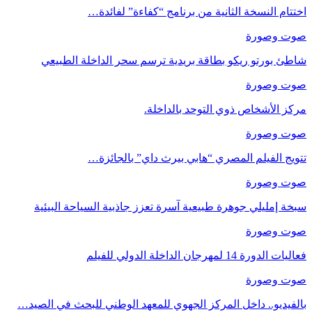
اختتام النسخة الثانية من برنامج “كفاءة” لفائدة…
صوت وصورة
شاطئ بورتو ريكو بطاقة بريدية ترسم سحر الداخلة الطبيعي
صوت وصورة
مركز الأشخاص ذوي التوحد بالداخلة.
صوت وصورة
تتويج الفيلم المصري “هابي بيرث داي” بالجائزة…
صوت وصورة
سبخة إمليلي جوهرة طبيعية آسرة تعزز جاذبية السياحة البيئية
صوت وصورة
فعاليات الدورة 14 لمهرجان الداخلة الدولي للفيلم
صوت وصورة
بالفيديو.. داخل المركز الجهوي للمعهد الوطني للبحث في الصيد…