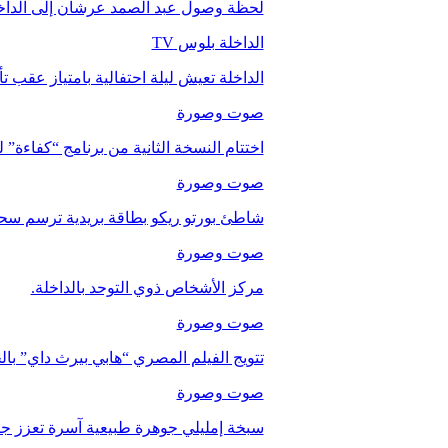
لحظة وصول عبد الصمد عرشان إلى الداخ
الداخلة بلوس TV
الداخلة تعيش ليلة احتفالية بامتياز عقب 
صوت وصورة
اختتام النسخة الثانية من برنامج “كفاءة” 
صوت وصورة
شاطئ بورتو ريكو بطاقة بريدية ترسم سحر
صوت وصورة
مركز الأشخاص ذوي التوحد بالداخلة.
صوت وصورة
تتويج الفيلم المصري “هابي بيرث داي” با
صوت وصورة
سبخة إمليلي جوهرة طبيعية آسرة تعزز جاذب