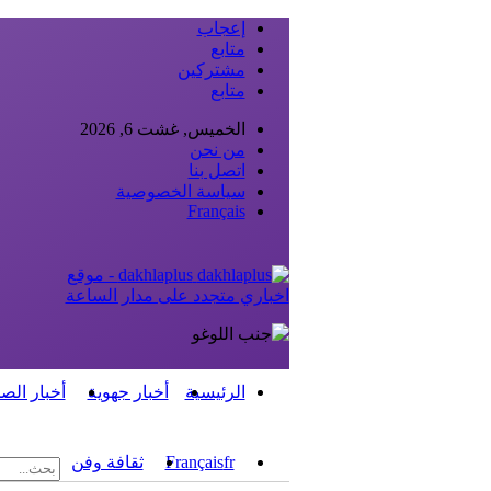
إعجاب
متابع
مشتركين
متابع
الخميس, غشت 6, 2026
من نحن
اتصل بنا
سياسة الخصوصية
Français
dakhlaplus - موقع
اخباري متجدد على مدار الساعة
الرئيسية
أخبار جهوية
أخبار الص
fr
Français
ثقافة وفن