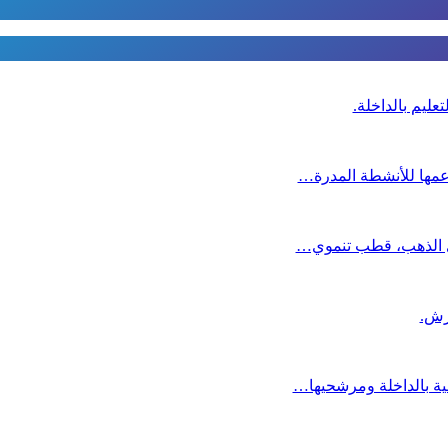
عليم بالداخلة.
دعمها للأنشطة المدرة…
دي الذهب، قطب تنموي…
عية بالداخلة ومرشحيها…