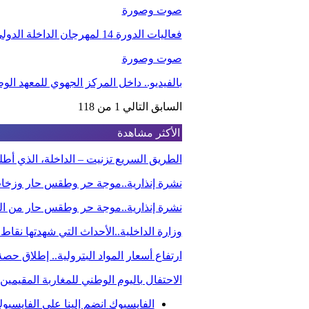
صوت وصورة
فعاليات الدورة 14 لمهرجان الداخلة الدولي للفيلم
صوت وصورة
بالفيديو.. داخل المركز الجهوي للمعهد ا
السابق
التالي
1 من 118
الأكثر مشاهدة
الطريق السريع تزنيت – الداخلة، الذي أ
نشرة إنذارية..موجة حر وطقس حار وزخا
نشرة إنذارية..موجة حر وطقس حار من الي
وزارة الداخلية..الأحداث التي شهدتها نقاط
ارتفاع أسعار المواد البترولية.. إطلاق ح
الاحتفال باليوم الوطني للمغاربة المقيم
الفايسبوك
انضم إلينا على الفايسبو