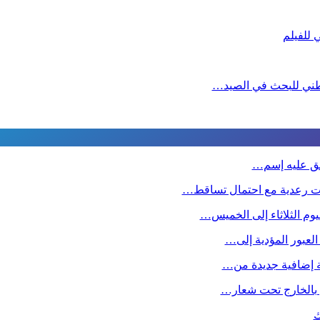
لوطني للبحث في الصيد…
طلق عليه إسم…
ت رعدية مع احتمال تساقط…
وم الثلاثاء إلى الخميس…
 العبور المؤدية إلى…
صة إضافية جديدة من…
ين بالخارج تحت شعار…
ك